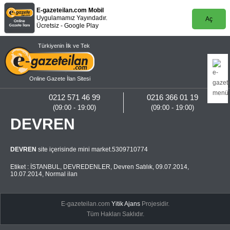
E-gazeteilan.com Mobil
Uygulamamız Yayındadır.
Aç
Ücretsiz - Google Play
Türkiyenin İlk ve Tek
Online Gazete İlan Sitesi
0212 571 46 99
0216 366 01 19
(09:00 - 19:00)
(09:00 - 19:00)
DEVREN
DEVREN
site içerisinde mini market.5309710774
Etiket :
İSTANBUL
,
DEVREDENLER
,
Devren Satılık
,
09.07.2014
,
10.07.2014
,
Normal ilan
E-gazeteilan.com
Yitik Ajans
Projesidir.
Tüm Hakları Saklıdır.