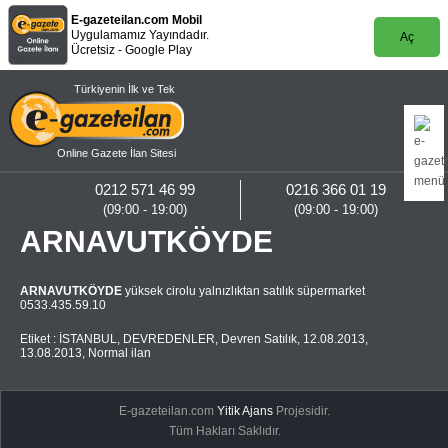
E-gazeteilan.com Mobil
Uygulamamız Yayındadır.
Aç
Ücretsiz - Google Play
Türkiyenin İlk ve Tek
Online Gazete İlan Sitesi
0212 571 46 99
0216 366 01 19
(09:00 - 19:00)
(09:00 - 19:00)
ARNAVUTKÖYDE
ARNAVUTKÖYDE
yüksek cirolu yalnızlıktan satılık süpermarket
0533.435.59.10
Etiket :
İSTANBUL
,
DEVREDENLER
,
Devren Satılık
,
12.08.2013
,
13.08.2013
,
Normal ilan
E-gazeteilan.com
Yitik Ajans
Projesidir.
Tüm Hakları Saklıdır.