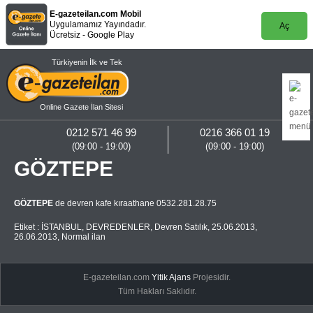
E-gazeteilan.com Mobil
Uygulamamız Yayındadır.
Aç
Ücretsiz - Google Play
Türkiyenin İlk ve Tek
Online Gazete İlan Sitesi
0212 571 46 99
0216 366 01 19
(09:00 - 19:00)
(09:00 - 19:00)
GÖZTEPE
GÖZTEPE
de devren kafe kıraathane 0532.281.28.75
Etiket :
İSTANBUL
,
DEVREDENLER
,
Devren Satılık
,
25.06.2013
,
26.06.2013
,
Normal ilan
E-gazeteilan.com
Yitik Ajans
Projesidir.
Tüm Hakları Saklıdır.