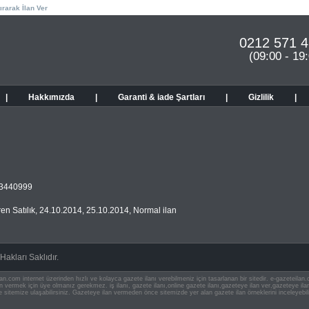
ırarak İlan Ver
0212 571 4
(09:00 - 19
|
Hakkımızda
|
Garanti & iade Şartları
|
Gizlilik
|
13440999
en Satılık
,
24.10.2014
,
25.10.2014
,
Normal ilan
akları Saklıdır.
an.com internet üzerinden hızlı ve kolayca gazete ilanı verebilmeniz için tasarlanan bir sitedir. e-gazeteila
ilan vermek için üye olmanız gerekmez. iş ilanı, gazete ilanı,online gazete ilanı,gazeteye ilan ver,gazeteye
e sitemize ulaşabilirsiniz. Gazeteye ilan vermeden önce sitemizde yer alan gazete ilan örneklerini inceleyebili