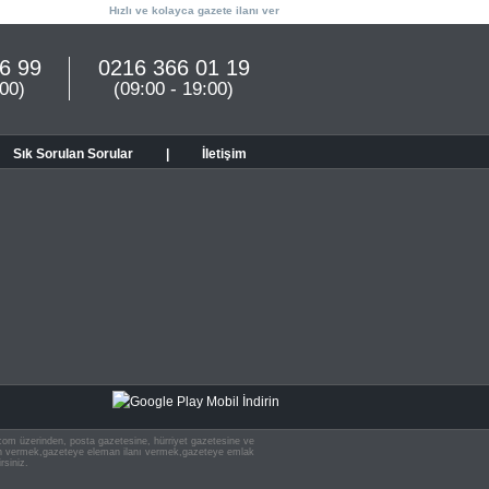
Hızlı ve kolayca gazete ilanı ver
6 99
0216 366 01 19
:00)
(09:00 - 19:00)
Sık Sorulan Sorular
|
İletişim
n.com üzerinden, posta gazetesine, hürriyet gazetesine ve
 ilan vermek,gazeteye eleman ilanı vermek,gazeteye emlak
rsiniz.