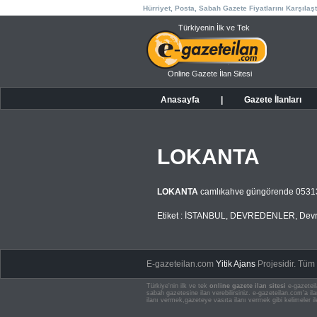
Hürriyet, Posta, Sabah Gazete Fiyatlarını Karşılaşt
Türkiyenin İlk ve Tek
Online Gazete İlan Sitesi
Anasayfa
|
Gazete İlanları
LOKANTA
LOKANTA
camlıkahve güngörende 053
Etiket :
İSTANBUL
,
DEVREDENLER
,
Devr
E-gazeteilan.com
Yitik Ajans
Projesidir.
Tüm H
Türkiye'nin ilk ve tek
online gazete ilan sitesi
e-gazeteil
sabah gazetesine ilan verebilirsiniz. e-gazeteilan.com'a 
ilanı vermek,gazeteye vasıta ilanı vermek gibi kelimeler il