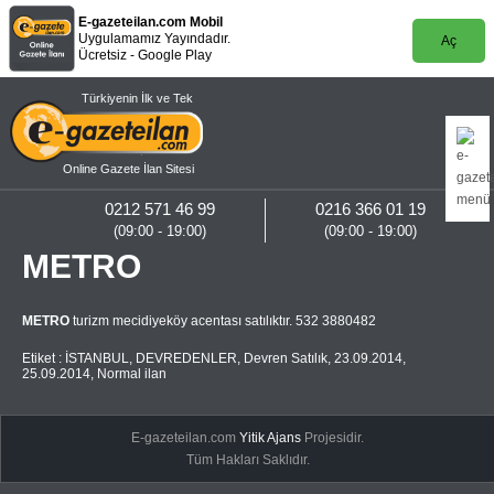
E-gazeteilan.com Mobil
Uygulamamız Yayındadır.
Aç
Ücretsiz - Google Play
Türkiyenin İlk ve Tek
Online Gazete İlan Sitesi
0212 571 46 99
0216 366 01 19
(09:00 - 19:00)
(09:00 - 19:00)
METRO
METRO
turizm mecidiyeköy acentası satılıktır. 532 3880482
Etiket :
İSTANBUL
,
DEVREDENLER
,
Devren Satılık
,
23.09.2014
,
25.09.2014
,
Normal ilan
E-gazeteilan.com
Yitik Ajans
Projesidir.
Tüm Hakları Saklıdır.