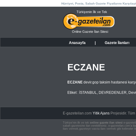
Hürriyet, Posta, Sabah Gazete Fiyatlarını Karşılaşt
Türkiyenin İlk ve Tek
Online Gazete İlan Sitesi
Anasayfa
|
Gazete İlanları
ECZANE
ECZANE
devir.gop taksim hastanesi karş
Etiket :
İSTANBUL
,
DEVREDENLER
,
Devr
E-gazeteilan.com
Yitik Ajans
Projesidir.
Tüm H
Türkiye'nin ilk ve tek
online gazete ilan sitesi
e-gazeteil
sabah gazetesine ilan verebilirsiniz. e-gazeteilan.com'a 
ilanı vermek,gazeteye vasıta ilanı vermek gibi kelimeler il