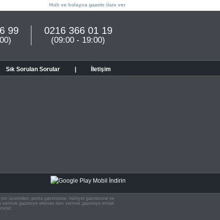
Hızlı ve kolayca gazete ilanı ver
6 99
0216 366 01 19
:00)
(09:00 - 19:00)
Sık Sorulan Sorular
|
İletişim
n.com üzerinden, posta gazetesine, hürriyet gazetesine ve
 ilan vermek,gazeteye eleman ilanı vermek,gazeteye emlak
rsiniz.