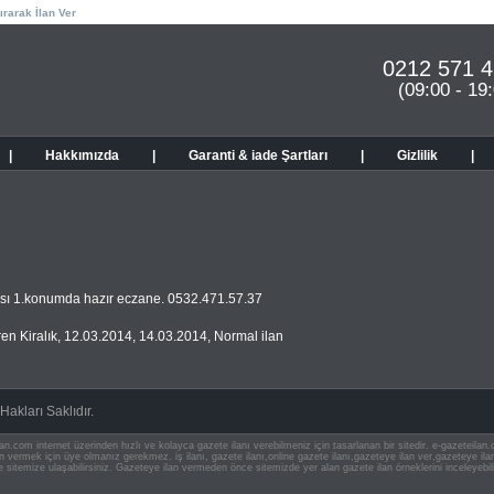
ırarak İlan Ver
0212 571 4
(09:00 - 19
|
Hakkımızda
|
Garanti & iade Şartları
|
Gizlilik
|
ısı 1.konumda hazır eczane. 0532.471.57.37
en Kiralık
,
12.03.2014
,
14.03.2014
,
Normal ilan
akları Saklıdır.
an.com internet üzerinden hızlı ve kolayca gazete ilanı verebilmeniz için tasarlanan bir sitedir. e-gazeteila
ilan vermek için üye olmanız gerekmez. iş ilanı, gazete ilanı,online gazete ilanı,gazeteye ilan ver,gazeteye
e sitemize ulaşabilirsiniz. Gazeteye ilan vermeden önce sitemizde yer alan gazete ilan örneklerini inceleyebili