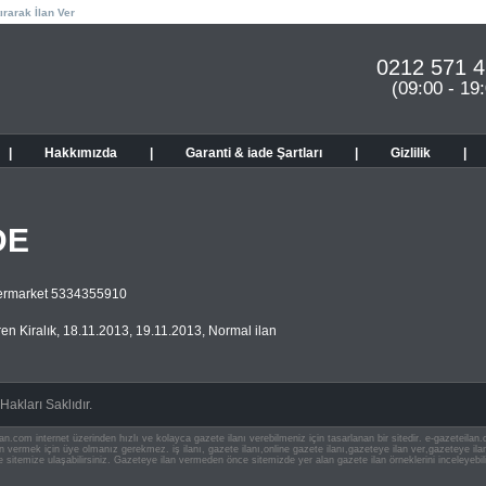
ırarak İlan Ver
0212 571 4
(09:00 - 19
|
Hakkımızda
|
Garanti & iade Şartları
|
Gizlilik
|
DE
üpermarket 5334355910
en Kiralık
,
18.11.2013
,
19.11.2013
,
Normal ilan
akları Saklıdır.
an.com internet üzerinden hızlı ve kolayca gazete ilanı verebilmeniz için tasarlanan bir sitedir. e-gazeteila
ilan vermek için üye olmanız gerekmez. iş ilanı, gazete ilanı,online gazete ilanı,gazeteye ilan ver,gazeteye
e sitemize ulaşabilirsiniz. Gazeteye ilan vermeden önce sitemizde yer alan gazete ilan örneklerini inceleyebili