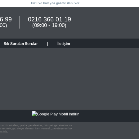
Hızlı ve kolayca gazete ilanı ver
6 99
0216 366 01 19
:00)
(09:00 - 19:00)
Sık Sorulan Sorular
|
İletişim
n.com üzerinden, posta gazetesine, hürriyet gazetesine ve
 ilan vermek,gazeteye eleman ilanı vermek,gazeteye emlak
rsiniz.