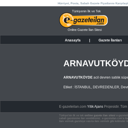
Hürriyet, Posta, Sabah Gazete Fiyatlarını Karşılaşt
Türkiyenin İlk ve Tek
Online Gazete İlan Sitesi
Anasayfa
|
Gazete İlanları
ARNAVUTKÖY
ARNAVUTKÖYDE
acil devren satılık s
Etiket :
İSTANBUL
,
DEVREDENLER
,
Devr
E-gazeteilan.com
Yitik Ajans
Projesidir.
Tüm H
Türkiye'nin ilk ve tek
online gazete ilan sitesi
e-gazeteil
sabah gazetesine ilan verebilirsiniz. e-gazeteilan.com'a 
ilanı vermek,gazeteye vasıta ilanı vermek gibi kelimeler il