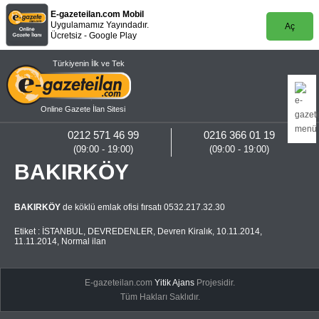
E-gazeteilan.com Mobil
Uygulamamız Yayındadır.
Aç
Ücretsiz - Google Play
Türkiyenin İlk ve Tek
Online Gazete İlan Sitesi
0212 571 46 99
0216 366 01 19
(09:00 - 19:00)
(09:00 - 19:00)
BAKIRKÖY
BAKIRKÖY
de köklü emlak ofisi fırsatı 0532.217.32.30
Etiket :
İSTANBUL
,
DEVREDENLER
,
Devren Kiralık
,
10.11.2014
,
11.11.2014
,
Normal ilan
E-gazeteilan.com
Yitik Ajans
Projesidir.
Tüm Hakları Saklıdır.