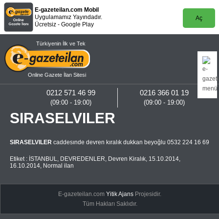
E-gazeteilan.com Mobil
Uygulamamız Yayındadır.
Aç
Ücretsiz - Google Play
Türkiyenin İlk ve Tek
Online Gazete İlan Sitesi
0212 571 46 99
0216 366 01 19
(09:00 - 19:00)
(09:00 - 19:00)
SIRASELVILER
SIRASELVILER
caddesınde devren kıralık dukkan beyoğlu 0532 224 16 69
Etiket :
İSTANBUL
,
DEVREDENLER
,
Devren Kiralık
,
15.10.2014
,
16.10.2014
,
Normal ilan
E-gazeteilan.com
Yitik Ajans
Projesidir.
Tüm Hakları Saklıdır.