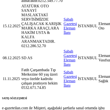
alınacaktır.0212.549.77.70
ATATÜRK OTO
SANAYİ
MASLAKTAKİ
SERVİSİMİZDE
Sabah
ÇALIŞACAK KARIŞIK
Gazetesi
Eleman
15.12.2025
İSTANBUL
MARKA ARAÇLARA
Eleman
Oto
HAKİM USTA &
İlanı
KALFA
ARANMAKTADIR.
0212.286.52.70
Sabah
Gazetesi
Eleman
08.12.2025
SD AS
İSTANBUL
Eleman
Vasıfsı
İlanı
Fatih Çarşambada Tıp
Sabah
Merkezine 60 yaş üzeri
Gazetesi
Eleman
11.11.2025
veya özelde kadrolu
İSTANBUL
Eleman
Sağlık
çalışan pratisyen hekim
İlanı
0532.671.74.85
SATIŞ SÖZLEŞMESİ
e-gazeteilan.com ile Müşteri, aşağıdaki şartlarla sanal ortamda işbu