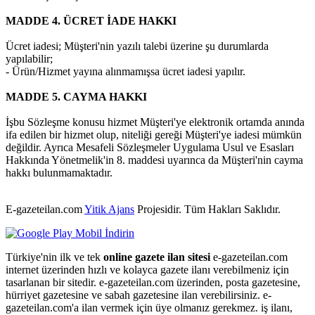
MADDE 4. ÜCRET İADE HAKKI
Ücret iadesi; Müşteri'nin yazılı talebi üzerine şu durumlarda
yapılabilir;
- Ürün/Hizmet yayına alınmamışsa ücret iadesi yapılır.
MADDE 5. CAYMA HAKKI
İşbu Sözleşme konusu hizmet Müşteri'ye elektronik ortamda anında
ifa edilen bir hizmet olup, niteliği gereği Müşteri'ye iadesi mümkün
değildir. Ayrıca Mesafeli Sözleşmeler Uygulama Usul ve Esasları
Hakkında Yönetmelik'in 8. maddesi uyarınca da Müşteri'nin cayma
hakkı bulunmamaktadır.
E-gazeteilan.com
Yitik Ajans
Projesidir.
Tüm Hakları Saklıdır.
Türkiye'nin ilk ve tek
online gazete ilan sitesi
e-gazeteilan.com
internet üzerinden hızlı ve kolayca gazete ilanı verebilmeniz için
tasarlanan bir sitedir. e-gazeteilan.com üzerinden, posta gazetesine,
hürriyet gazetesine ve sabah gazetesine ilan verebilirsiniz. e-
gazeteilan.com'a ilan vermek için üye olmanız gerekmez. iş ilanı,