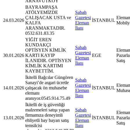
ARNAVUTKÖY
BAYRAMPAŞA
ATÖLYEMİZDE
Sabah
ÇALIŞACAK USTA ve
Gazetesi
Eleman
24.03.2026
İSTANBUL
KALFA
Eleman
Mobily
ARANMAKTADIR.
İlanı
0532.631.83.35
YİĞİT EREN
KUNDAKÇI
Sabah
OPTİSYEN KİMLİK
Eleman
Gazetesi
30.01.2026
KARTI KAYIP
EGE
Pazarl
Eleman
İLANIDIR. OPTİSYEN
Satış
İlanı
KİMLİK KARTIMI
KAYBETTİM.
İkitelli Bağcılar Güngören
Sabah
Sanayi’de asgari ücretle
Gazetesi
Eleman
14.01.2026
çalışacak ön muhasebe
İSTANBUL
Eleman
Muhas
elemanı
İlanı
aranıyor.0545.914.75.49
İkitelli de iş güvenliği
malzemeleri satışı yapan
Sabah
Eleman
firmamıza deneyimli
Gazetesi
13.01.2026
İSTANBUL
Pazarl
ehliyetli bay bayan satış
Eleman
Satış
temsilcisi
İlanı