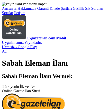
Anasayfa
Hakkımızda
Garanti & iade Şartları
Gizlilik
Sık Sorulan
Sorular
İletişim
E-gazeteilan.com Mobil
Uygulamamız Yayındadır.
Ücretsiz - Google Play
Aç
Sabah Eleman İlanı
Sabah Eleman İlanı Vermek
Türkiyenin İlk ve Tek
Online Gazete İlan Sitesi