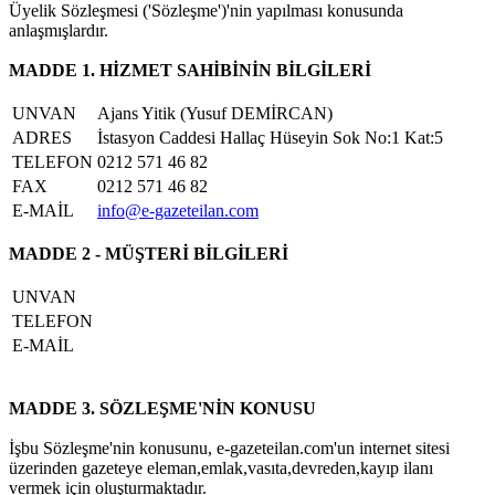
Üyelik Sözleşmesi ('Sözleşme')'nin yapılması konusunda
anlaşmışlardır.
MADDE 1. HİZMET SAHİBİNİN BİLGİLERİ
UNVAN
Ajans Yitik (Yusuf DEMİRCAN)
ADRES
İstasyon Caddesi Hallaç Hüseyin Sok No:1 Kat:5
TELEFON
0212 571 46 82
FAX
0212 571 46 82
E-MAİL
info@e-gazeteilan.com
MADDE 2 - MÜŞTERİ BİLGİLERİ
UNVAN
TELEFON
E-MAİL
MADDE 3. SÖZLEŞME'NİN KONUSU
İşbu Sözleşme'nin konusunu, e-gazeteilan.com'un internet sitesi
üzerinden gazeteye eleman,emlak,vasıta,devreden,kayıp ilanı
vermek için oluşturmaktadır.