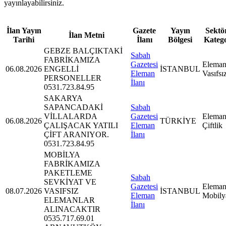
yayınlayabilirsiniz.
İlan Yayın
Gazete
Yayın
Sektör
İlan Metni
Tarihi
İlanı
Bölgesi
Kateg
GEBZE BALÇIKTAKİ
Sabah
FABRİKAMIZA
Gazetesi
Eleman
06.08.2026
ENGELLİ
İSTANBUL
Eleman
Vasıfsı
PERSONELLER
İlanı
0531.723.84.95
SAKARYA
SAPANCADAKİ
Sabah
VİLLALARDA
Gazetesi
Eleman
06.08.2026
TÜRKİYE
ÇALIŞACAK YATILI
Eleman
Çiftlik
ÇİFT ARANIYOR.
İlanı
0531.723.84.95
MOBİLYA
FABRİKAMIZA
PAKETLEME
Sabah
SEVKİYAT VE
Gazetesi
Eleman
08.07.2026
VASIFSIZ
İSTANBUL
Eleman
Mobily
ELEMANLAR
İlanı
ALINACAKTIR
0535.717.69.01