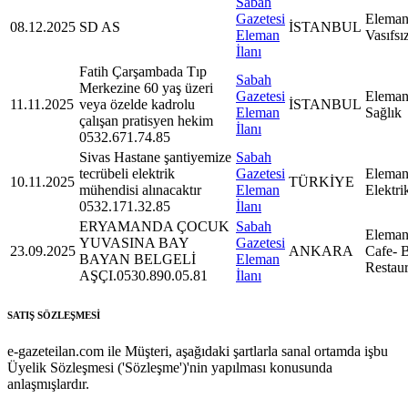
Sabah
Gazetesi
Eleman
08.12.2025
SD AS
İSTANBUL
Eleman
Vasıfsı
İlanı
Fatih Çarşambada Tıp
Sabah
Merkezine 60 yaş üzeri
Gazetesi
Eleman
11.11.2025
veya özelde kadrolu
İSTANBUL
Eleman
Sağlık
çalışan pratisyen hekim
İlanı
0532.671.74.85
Sivas Hastane şantiyemize
Sabah
tecrübeli elektrik
Gazetesi
Eleman
10.11.2025
TÜRKİYE
mühendisi alınacaktır
Eleman
Elektri
0532.171.32.85
İlanı
ERYAMANDA ÇOCUK
Sabah
Eleman
YUVASINA BAY
Gazetesi
23.09.2025
ANKARA
Cafe- B
BAYAN BELGELİ
Eleman
Restaur
AŞÇI.0530.890.05.81
İlanı
SATIŞ SÖZLEŞMESİ
e-gazeteilan.com ile Müşteri, aşağıdaki şartlarla sanal ortamda işbu
Üyelik Sözleşmesi ('Sözleşme')'nin yapılması konusunda
anlaşmışlardır.