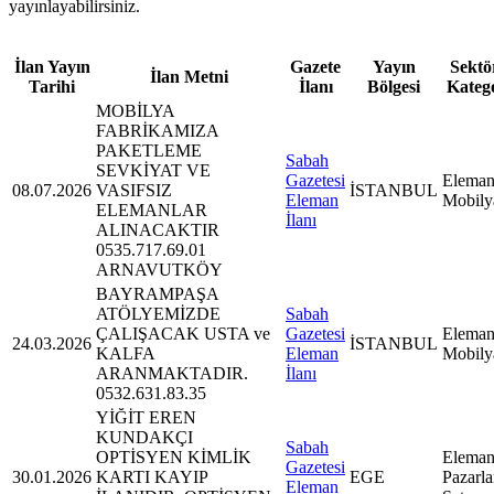
yayınlayabilirsiniz.
İlan Yayın
Gazete
Yayın
Sektör
İlan Metni
Tarihi
İlanı
Bölgesi
Kateg
MOBİLYA
FABRİKAMIZA
PAKETLEME
Sabah
SEVKİYAT VE
Gazetesi
Eleman
08.07.2026
VASIFSIZ
İSTANBUL
Eleman
Mobily
ELEMANLAR
İlanı
ALINACAKTIR
0535.717.69.01
ARNAVUTKÖY
BAYRAMPAŞA
ATÖLYEMİZDE
Sabah
ÇALIŞACAK USTA ve
Gazetesi
Eleman
24.03.2026
İSTANBUL
KALFA
Eleman
Mobily
ARANMAKTADIR.
İlanı
0532.631.83.35
YİĞİT EREN
KUNDAKÇI
Sabah
OPTİSYEN KİMLİK
Eleman
Gazetesi
30.01.2026
KARTI KAYIP
EGE
Pazarl
Eleman