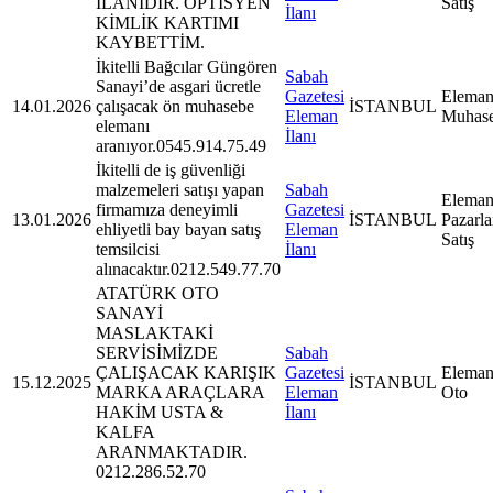
İLANIDIR. OPTİSYEN
Satış
İlanı
KİMLİK KARTIMI
KAYBETTİM.
İkitelli Bağcılar Güngören
Sabah
Sanayi’de asgari ücretle
Gazetesi
Eleman
14.01.2026
çalışacak ön muhasebe
İSTANBUL
Eleman
Muhas
elemanı
İlanı
aranıyor.0545.914.75.49
İkitelli de iş güvenliği
malzemeleri satışı yapan
Sabah
Eleman
firmamıza deneyimli
Gazetesi
13.01.2026
İSTANBUL
Pazarl
ehliyetli bay bayan satış
Eleman
Satış
temsilcisi
İlanı
alınacaktır.0212.549.77.70
ATATÜRK OTO
SANAYİ
MASLAKTAKİ
SERVİSİMİZDE
Sabah
ÇALIŞACAK KARIŞIK
Gazetesi
Eleman
15.12.2025
İSTANBUL
MARKA ARAÇLARA
Eleman
Oto
HAKİM USTA &
İlanı
KALFA
ARANMAKTADIR.
0212.286.52.70