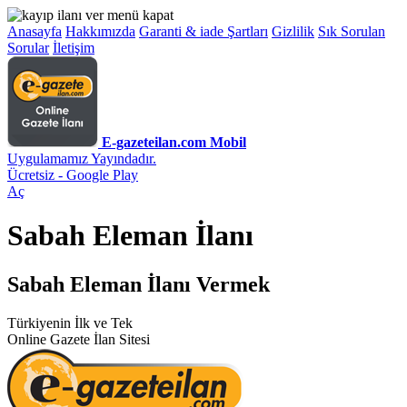
Anasayfa
Hakkımızda
Garanti & iade Şartları
Gizlilik
Sık Sorulan
Sorular
İletişim
E-gazeteilan.com Mobil
Uygulamamız Yayındadır.
Ücretsiz - Google Play
Aç
Sabah Eleman İlanı
Sabah Eleman İlanı Vermek
Türkiyenin İlk ve Tek
Online Gazete İlan Sitesi