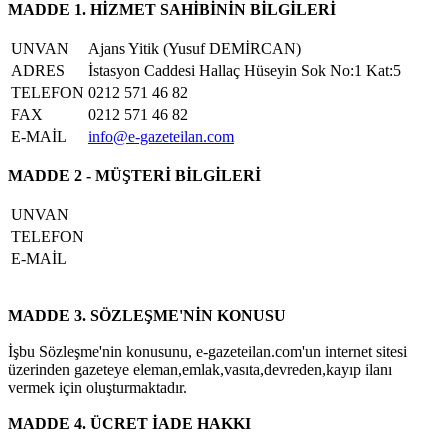
MADDE 1. HİZMET SAHİBİNİN BİLGİLERİ
UNVAN
Ajans Yitik (Yusuf DEMİRCAN)
ADRES
İstasyon Caddesi Hallaç Hüseyin Sok No:1 Kat:5
TELEFON
0212 571 46 82
FAX
0212 571 46 82
E-MAİL
info@e-gazeteilan.com
MADDE 2 - MÜŞTERİ BİLGİLERİ
UNVAN
TELEFON
E-MAİL
MADDE 3. SÖZLEŞME'NİN KONUSU
İşbu Sözleşme'nin konusunu, e-gazeteilan.com'un internet sitesi
üzerinden gazeteye eleman,emlak,vasıta,devreden,kayıp ilanı
vermek için oluşturmaktadır.
MADDE 4. ÜCRET İADE HAKKI