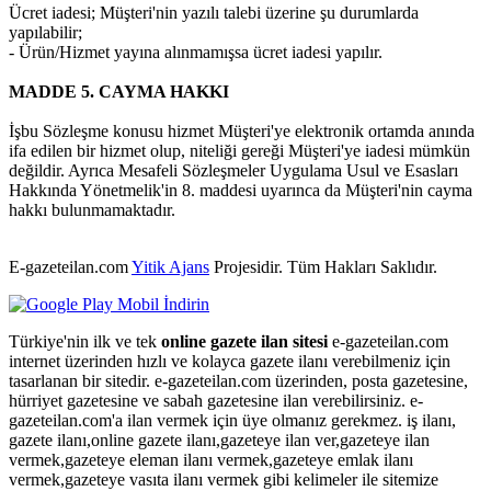
Ücret iadesi; Müşteri'nin yazılı talebi üzerine şu durumlarda
yapılabilir;
- Ürün/Hizmet yayına alınmamışsa ücret iadesi yapılır.
MADDE 5. CAYMA HAKKI
İşbu Sözleşme konusu hizmet Müşteri'ye elektronik ortamda anında
ifa edilen bir hizmet olup, niteliği gereği Müşteri'ye iadesi mümkün
değildir. Ayrıca Mesafeli Sözleşmeler Uygulama Usul ve Esasları
Hakkında Yönetmelik'in 8. maddesi uyarınca da Müşteri'nin cayma
hakkı bulunmamaktadır.
E-gazeteilan.com
Yitik Ajans
Projesidir.
Tüm Hakları Saklıdır.
Türkiye'nin ilk ve tek
online gazete ilan sitesi
e-gazeteilan.com
internet üzerinden hızlı ve kolayca gazete ilanı verebilmeniz için
tasarlanan bir sitedir. e-gazeteilan.com üzerinden, posta gazetesine,
hürriyet gazetesine ve sabah gazetesine ilan verebilirsiniz. e-
gazeteilan.com'a ilan vermek için üye olmanız gerekmez. iş ilanı,
gazete ilanı,online gazete ilanı,gazeteye ilan ver,gazeteye ilan
vermek,gazeteye eleman ilanı vermek,gazeteye emlak ilanı
vermek,gazeteye vasıta ilanı vermek gibi kelimeler ile sitemize