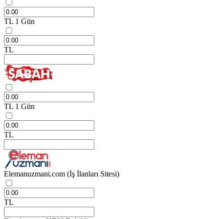
TL
1 Gün
TL
TL
1 Gün
TL
Elemanuzmani.com
(İş İlanları Sitesi)
TL