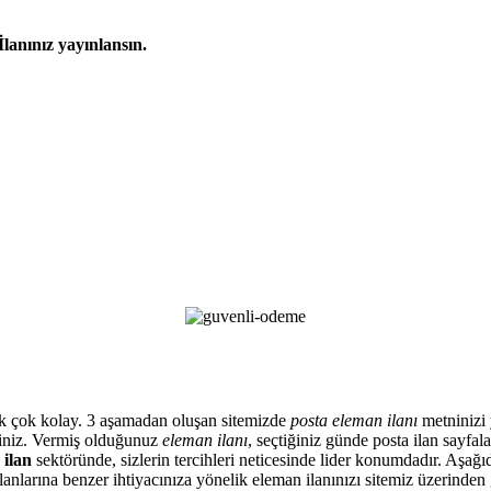
İlanınız yayınlansın.
artık çok kolay. 3 aşamadan oluşan sitemizde
posta eleman ilanı
metninizi y
siniz. Vermiş olduğunuz
eleman ilanı
, seçtiğiniz günde posta ilan sayfa
 ilan
sektöründe, sizlerin tercihleri neticesinde lider konumdadır. Aşağıd
anlarına benzer ihtiyacınıza yönelik eleman ilanınızı sitemiz üzerinden 