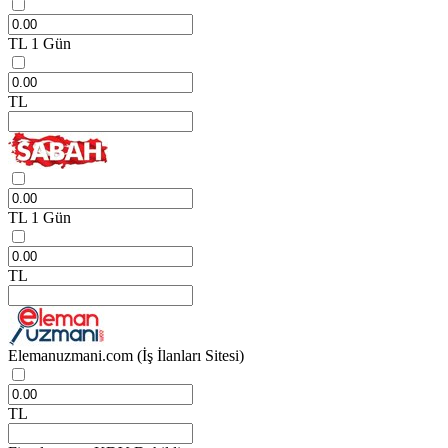
TL
1 Gün
TL
TL
1 Gün
TL
Elemanuzmani.com
(İş İlanları Sitesi)
TL