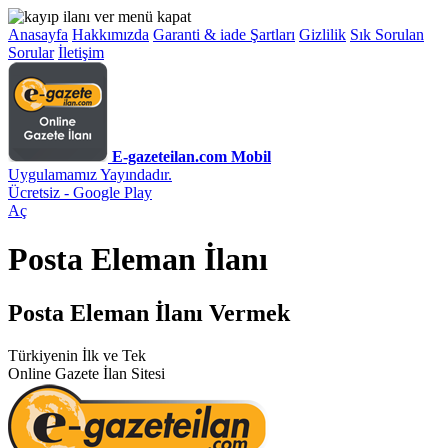
Anasayfa
Hakkımızda
Garanti & iade Şartları
Gizlilik
Sık Sorulan
Sorular
İletişim
E-gazeteilan.com Mobil
Uygulamamız Yayındadır.
Ücretsiz - Google Play
Aç
Posta Eleman İlanı
Posta Eleman İlanı Vermek
Türkiyenin İlk ve Tek
Online Gazete İlan Sitesi