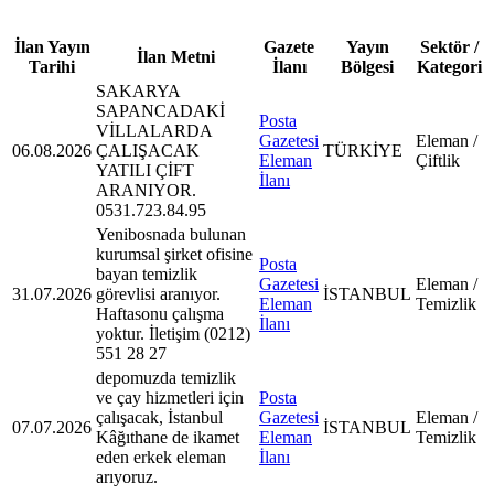
İlan Yayın
Gazete
Yayın
Sektör /
İlan Metni
Tarihi
İlanı
Bölgesi
Kategori
SAKARYA
SAPANCADAKİ
Posta
VİLLALARDA
Gazetesi
Eleman /
06.08.2026
ÇALIŞACAK
TÜRKİYE
Eleman
Çiftlik
YATILI ÇİFT
İlanı
ARANIYOR.
0531.723.84.95
Yenibosnada bulunan
kurumsal şirket ofisine
Posta
bayan temizlik
Gazetesi
Eleman /
31.07.2026
görevlisi aranıyor.
İSTANBUL
Eleman
Temizlik
Haftasonu çalışma
İlanı
yoktur. İletişim (0212)
551 28 27
depomuzda temizlik
ve çay hizmetleri için
Posta
çalışacak, İstanbul
Gazetesi
Eleman /
07.07.2026
İSTANBUL
Kâğıthane de ikamet
Eleman
Temizlik
eden erkek eleman
İlanı
arıyoruz.