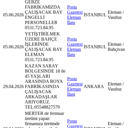
GEBZE
FABRİKAMIZDA
Posta
ÇALIŞACAK BAY
Gazetesi
Eleman /
05.06.2026
İSTANBUL
ENGELLİ
Eleman
Vasıfsız
PERSONELLER
İlanı
0531.723.84.95
YETİŞTİRİLMEK
ÜZERE BAHÇE
Posta
İŞLERİNDE
Gazetesi
Eleman /
05.06.2026
İSTANBUL
ÇALIŞACAK BAY
Eleman
Bahçivan
ELEMAN
İlanı
0531.723.84.95
KAZAN SARAY
BÖLGESİNDE 18 ile
45 YAŞLARI
Posta
ARASINDA BOYA
Gazetesi
Eleman /
29.04.2026
FABRİKASINDA
ANKARA
Eleman
Vasıfsız
ÇALIŞACAK
İlanı
ARKADAŞLAR
ARIYORUZ.
TEL:05548827579
MERTER de fermuar
üretimi yapan
Posta
firmamıza üretimde
Eleman /
Gazetesi