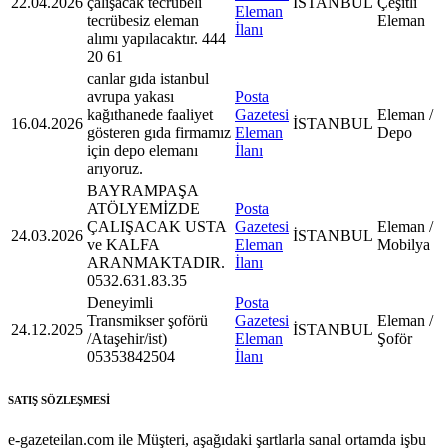
22.04.2026
çalışacak tecrübeli
İSTANBUL
Çeşitli
Eleman
tecrübesiz eleman
Eleman
İlanı
alımı yapılacaktır. 444
20 61
canlar gıda istanbul
avrupa yakası
Posta
kağıthanede faaliyet
Gazetesi
Eleman /
16.04.2026
İSTANBUL
gösteren gıda firmamız
Eleman
Depo
için depo elemanı
İlanı
arıyoruz.
BAYRAMPAŞA
ATÖLYEMİZDE
Posta
ÇALIŞACAK USTA
Gazetesi
Eleman /
24.03.2026
İSTANBUL
ve KALFA
Eleman
Mobilya
ARANMAKTADIR.
İlanı
0532.631.83.35
Deneyimli
Posta
Transmikser şoförü
Gazetesi
Eleman /
24.12.2025
İSTANBUL
/Ataşehir/ist)
Eleman
Şoför
05353842504
İlanı
SATIŞ SÖZLEŞMESİ
e-gazeteilan.com ile Müşteri, aşağıdaki şartlarla sanal ortamda işbu