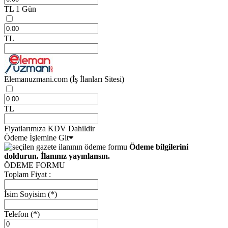
TL
1 Gün
TL
Elemanuzmani.com
(İş İlanları Sitesi)
TL
Fiyatlarımıza KDV Dahildir
Ödeme İşlemine Git
Ödeme bilgilerini
doldurun. İlanınız yayınlansın.
ÖDEME FORMU
Toplam Fiyat :
İsim Soyisim
(*)
Telefon
(*)