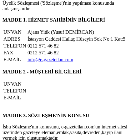
Üyelik Sözleşmesi ('Sözleşme')'nin yapılması konusunda
anlaşmışlardır.
MADDE 1. HİZMET SAHİBİNİN BİLGİLERİ
UNVAN
Ajans Yitik (Yusuf DEMİRCAN)
ADRES
İstasyon Caddesi Hallaç Hüseyin Sok No:1 Kat:5
TELEFON
0212 571 46 82
FAX
0212 571 46 82
E-MAİL
info@e-gazeteilan.com
MADDE 2 - MÜŞTERİ BİLGİLERİ
UNVAN
TELEFON
E-MAİL
MADDE 3. SÖZLEŞME'NİN KONUSU
İşbu Sözleşme'nin konusunu, e-gazeteilan.com'un internet sitesi
üzerinden gazeteye eleman,emlak,vasıta,devreden,kayıp ilanı
vermek için oluşturmaktadır.