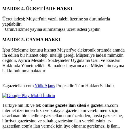
MADDE 4. ÜCRET İADE HAKKI
Ücret iadesi; Müşteri'nin yazılı talebi üzerine şu durumlarda
yapılabilir;
- Ürün/Hizmet yayına alınmamışsa ücret iadesi yapılır.
MADDE 5. CAYMA HAKKI
İşbu Sözleşme konusu hizmet Müşteri'ye elektronik ortamda anında
ifa edilen bir hizmet olup, niteliği gereği Müşteri'ye iadesi mümkün
değildir. Ayrıca Mesafeli Sözleşmeler Uygulama Usul ve Esasları
Hakkında Yönetmelik'in 8. maddesi uyarınca da Müşteri'nin cayma
hakkı bulunmamaktadır.
E-gazeteilan.com
Yitik Ajans
Projesidir.
Tüm Hakları Saklıdır.
Türkiye'nin ilk ve tek
online gazete ilan sitesi
e-gazeteilan.com
internet üzerinden hızlı ve kolayca gazete ilanı verebilmeniz için
tasarlanan bir sitedir. e-gazeteilan.com üzerinden, posta gazetesine,
hürriyet gazetesine ve sabah gazetesine ilan verebilirsiniz. e-
gazeteilan.com'a ilan vermek için üye olmanız gerekmez. iş ilanı,