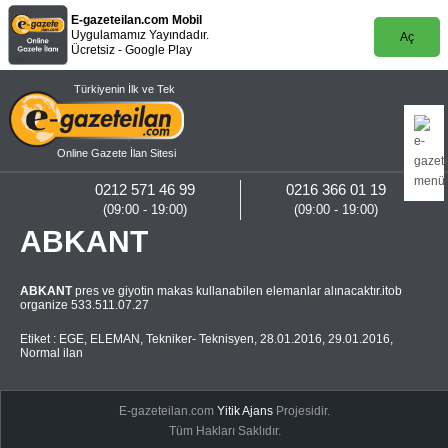
E-gazeteilan.com Mobil
Uygulamamız Yayındadır.
Aç
Ücretsiz - Google Play
Türkiyenin İlk ve Tek
Online Gazete İlan Sitesi
0212 571 46 99
0216 366 01 19
(09:00 - 19:00)
(09:00 - 19:00)
ABKANT
ABKANT
pres ve giyotin makas kullanabilen elemanlar alınacaktır.itob
organize 533.511.07.27
Etiket :
EGE
,
ELEMAN
,
Tekniker- Teknisyen
,
28.01.2016
,
29.01.2016
,
Normal ilan
E-gazeteilan.com
Yitik Ajans
Projesidir.
Tüm Hakları Saklıdır.