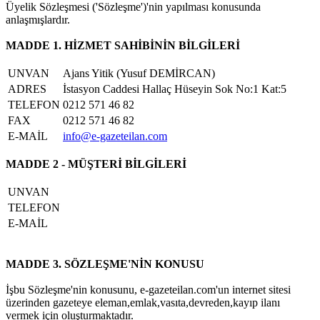
Üyelik Sözleşmesi ('Sözleşme')'nin yapılması konusunda
anlaşmışlardır.
MADDE 1. HİZMET SAHİBİNİN BİLGİLERİ
UNVAN
Ajans Yitik (Yusuf DEMİRCAN)
ADRES
İstasyon Caddesi Hallaç Hüseyin Sok No:1 Kat:5
TELEFON
0212 571 46 82
FAX
0212 571 46 82
E-MAİL
info@e-gazeteilan.com
MADDE 2 - MÜŞTERİ BİLGİLERİ
UNVAN
TELEFON
E-MAİL
MADDE 3. SÖZLEŞME'NİN KONUSU
İşbu Sözleşme'nin konusunu, e-gazeteilan.com'un internet sitesi
üzerinden gazeteye eleman,emlak,vasıta,devreden,kayıp ilanı
vermek için oluşturmaktadır.