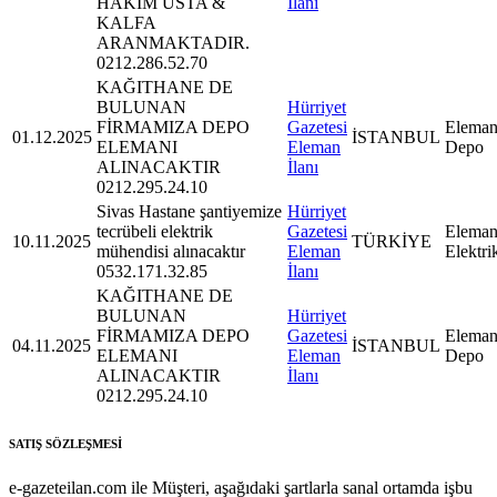
HAKİM USTA &
İlanı
KALFA
ARANMAKTADIR.
0212.286.52.70
KAĞITHANE DE
BULUNAN
Hürriyet
FİRMAMIZA DEPO
Gazetesi
Eleman
01.12.2025
İSTANBUL
ELEMANI
Eleman
Depo
ALINACAKTIR
İlanı
0212.295.24.10
Sivas Hastane şantiyemize
Hürriyet
tecrübeli elektrik
Gazetesi
Eleman
10.11.2025
TÜRKİYE
mühendisi alınacaktır
Eleman
Elektri
0532.171.32.85
İlanı
KAĞITHANE DE
BULUNAN
Hürriyet
FİRMAMIZA DEPO
Gazetesi
Eleman
04.11.2025
İSTANBUL
ELEMANI
Eleman
Depo
ALINACAKTIR
İlanı
0212.295.24.10
SATIŞ SÖZLEŞMESİ
e-gazeteilan.com ile Müşteri, aşağıdaki şartlarla sanal ortamda işbu