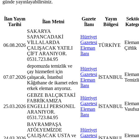
günde yayınlayabilirsiniz.
İlan Yayın
Gazete
Yayın
Sektör
İlan Metni
Tarihi
İlanı
Bölgesi
Kateg
SAKARYA
SAPANCADAKİ
Hürriyet
VİLLALARDA
Gazetesi
Eleman
06.08.2026
TÜRKİYE
ÇALIŞACAK YATILI
Eleman
Çiftlik
ÇİFT ARANIYOR.
İlanı
0531.723.84.95
depomuzda temizlik ve
Hürriyet
çay hizmetleri için
Gazetesi
Eleman
07.07.2026
çalışacak, İstanbul
İSTANBUL
Eleman
Temizl
Kâğıthane de ikamet eden
İlanı
erkek eleman arıyoruz.
GEBZE BALÇIKTAKİ
Hürriyet
FABRİKAMIZA
Gazetesi
Eleman
25.03.2026
ENGELLİ PERSONEL
İSTANBUL
Eleman
Vasıfsı
ARANIYOR.
İlanı
0531.723.84.95
BAYRAMPAŞA
ATÖLYEMİZDE
Hürriyet
ÇALIŞACAK USTA ve
Gazetesi
Eleman
24.03.2026
İSTANBUL