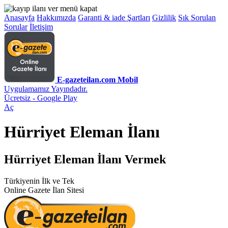
Anasayfa
Hakkımızda
Garanti & iade Şartları
Gizlilik
Sık Sorulan
Sorular
İletişim
E-gazeteilan.com Mobil
Uygulamamız Yayındadır.
Ücretsiz - Google Play
Aç
Hürriyet Eleman İlanı
Hürriyet Eleman İlanı Vermek
Türkiyenin İlk ve Tek
Online Gazete İlan Sitesi