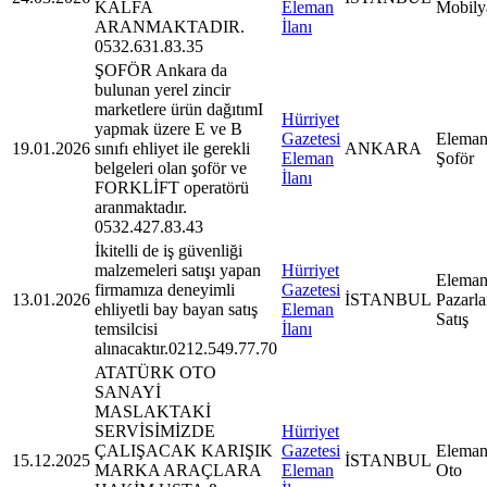
KALFA
Eleman
Mobily
ARANMAKTADIR.
İlanı
0532.631.83.35
ŞOFÖR Ankara da
bulunan yerel zincir
marketlere ürün dağıtımI
Hürriyet
yapmak üzere E ve B
Gazetesi
Eleman
19.01.2026
sınıfı ehliyet ile gerekli
ANKARA
Eleman
Şoför
belgeleri olan şoför ve
İlanı
FORKLİFT operatörü
aranmaktadır.
0532.427.83.43
İkitelli de iş güvenliği
malzemeleri satışı yapan
Hürriyet
Eleman
firmamıza deneyimli
Gazetesi
13.01.2026
İSTANBUL
Pazarl
ehliyetli bay bayan satış
Eleman
Satış
temsilcisi
İlanı
alınacaktır.0212.549.77.70
ATATÜRK OTO
SANAYİ
MASLAKTAKİ
SERVİSİMİZDE
Hürriyet
ÇALIŞACAK KARIŞIK
Gazetesi
Eleman
15.12.2025
İSTANBUL
MARKA ARAÇLARA
Eleman
Oto