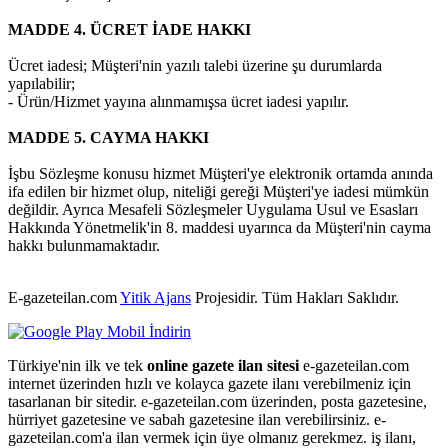
MADDE 4. ÜCRET İADE HAKKI
Ücret iadesi; Müşteri'nin yazılı talebi üzerine şu durumlarda
yapılabilir;
- Ürün/Hizmet yayına alınmamışsa ücret iadesi yapılır.
MADDE 5. CAYMA HAKKI
İşbu Sözleşme konusu hizmet Müşteri'ye elektronik ortamda anında
ifa edilen bir hizmet olup, niteliği gereği Müşteri'ye iadesi mümkün
değildir. Ayrıca Mesafeli Sözleşmeler Uygulama Usul ve Esasları
Hakkında Yönetmelik'in 8. maddesi uyarınca da Müşteri'nin cayma
hakkı bulunmamaktadır.
E-gazeteilan.com
Yitik Ajans
Projesidir.
Tüm Hakları Saklıdır.
Türkiye'nin ilk ve tek
online gazete ilan sitesi
e-gazeteilan.com
internet üzerinden hızlı ve kolayca gazete ilanı verebilmeniz için
tasarlanan bir sitedir. e-gazeteilan.com üzerinden, posta gazetesine,
hürriyet gazetesine ve sabah gazetesine ilan verebilirsiniz. e-
gazeteilan.com'a ilan vermek için üye olmanız gerekmez. iş ilanı,