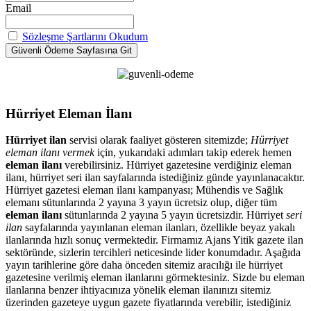
Email
Sözleşme Şartlarını Okudum
Hürriyet Eleman İlanı
Hürriyet ilan
servisi olarak faaliyet gösteren sitemizde;
Hürriyet
eleman ilanı vermek
için, yukarıdaki adımları takip ederek hemen
eleman ilanı
verebilirsiniz. Hürriyet gazetesine verdiğiniz eleman
ilanı, hürriyet seri ilan sayfalarında istediğiniz günde yayınlanacaktır.
Hürriyet gazetesi eleman ilanı kampanyası; Mühendis ve Sağlık
elemanı sütunlarında 2 yayına 3 yayın ücretsiz olup, diğer tüm
eleman ilanı
sütunlarında 2 yayına 5 yayın ücretsizdir. Hürriyet
seri
ilan
sayfalarında yayınlanan eleman ilanları, özellikle beyaz yakalı
ilanlarında hızlı sonuç vermektedir. Firmamız Ajans Yitik gazete ilan
sektöründe, sizlerin tercihleri neticesinde lider konumdadır. Aşağıda
yayın tarihlerine göre daha önceden sitemiz aracılığı ile hürriyet
gazetesine verilmiş eleman ilanlarını görmektesiniz. Sizde bu eleman
ilanlarına benzer ihtiyacınıza yönelik eleman ilanınızı sitemiz
üzerinden gazeteye uygun gazete fiyatlarında verebilir, istediğiniz