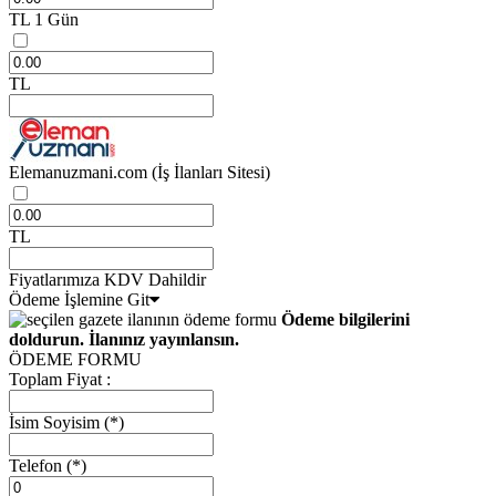
TL
1 Gün
TL
Elemanuzmani.com
(İş İlanları Sitesi)
TL
Fiyatlarımıza KDV Dahildir
Ödeme İşlemine Git
Ödeme bilgilerini
doldurun. İlanınız yayınlansın.
ÖDEME FORMU
Toplam Fiyat :
İsim Soyisim
(*)
Telefon
(*)