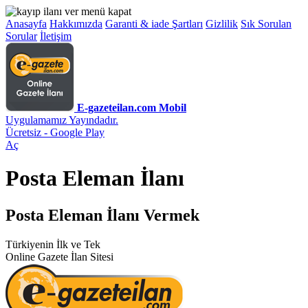
Anasayfa
Hakkımızda
Garanti & iade Şartları
Gizlilik
Sık Sorulan
Sorular
İletişim
E-gazeteilan.com Mobil
Uygulamamız Yayındadır.
Ücretsiz - Google Play
Aç
Posta Eleman İlanı
Posta Eleman İlanı Vermek
Türkiyenin İlk ve Tek
Online Gazete İlan Sitesi