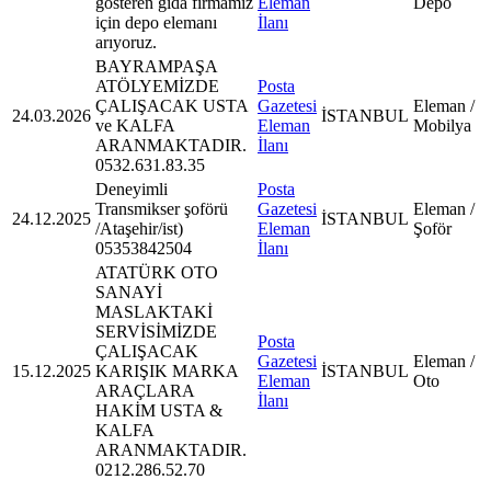
gösteren gıda firmamız
Eleman
Depo
için depo elemanı
İlanı
arıyoruz.
BAYRAMPAŞA
ATÖLYEMİZDE
Posta
ÇALIŞACAK USTA
Gazetesi
Eleman /
24.03.2026
İSTANBUL
ve KALFA
Eleman
Mobilya
ARANMAKTADIR.
İlanı
0532.631.83.35
Deneyimli
Posta
Transmikser şoförü
Gazetesi
Eleman /
24.12.2025
İSTANBUL
/Ataşehir/ist)
Eleman
Şoför
05353842504
İlanı
ATATÜRK OTO
SANAYİ
MASLAKTAKİ
SERVİSİMİZDE
Posta
ÇALIŞACAK
Gazetesi
Eleman /
15.12.2025
KARIŞIK MARKA
İSTANBUL
Eleman
Oto
ARAÇLARA
İlanı
HAKİM USTA &
KALFA
ARANMAKTADIR.
0212.286.52.70