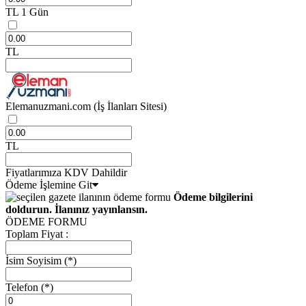
TL
1 Gün
TL
Elemanuzmani.com
(İş İlanları Sitesi)
TL
Fiyatlarımıza KDV Dahildir
Ödeme İşlemine Git
Ödeme bilgilerini
doldurun. İlanınız yayınlansın.
ÖDEME FORMU
Toplam Fiyat :
İsim Soyisim
(*)
Telefon
(*)