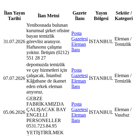
İlan Yayın
Gazete
Yayın
Sektör /
İlan Metni
Tarihi
İlanı
Bölgesi
Kategori
Yenibosnada bulunan
kurumsal şirket ofisine
Posta
bayan temizlik
Gazetesi
Eleman /
31.07.2026
görevlisi aranıyor.
İSTANBUL
Eleman
Temizlik
Haftasonu çalışma
İlanı
yoktur. İletişim (0212)
551 28 27
depomuzda temizlik
ve çay hizmetleri için
Posta
çalışacak, İstanbul
Gazetesi
Eleman /
07.07.2026
İSTANBUL
Kâğıthane de ikamet
Eleman
Temizlik
eden erkek eleman
İlanı
arıyoruz.
GEBZE
FABRİKAMIZDA
Posta
ÇALIŞACAK BAY
Gazetesi
Eleman /
05.06.2026
İSTANBUL
ENGELLİ
Eleman
Vasıfsız
PERSONELLER
İlanı
0531.723.84.95
YETİŞTİRİLMEK