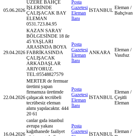
ÜZERE BAHÇE
Posta
İŞLERİNDE
Gazetesi
Eleman /
05.06.2026
İSTANBUL
ÇALIŞACAK BAY
Eleman
Bahçivan
ELEMAN
İlanı
0531.723.84.95
KAZAN SARAY
BÖLGESİNDE 18 ile
45 YAŞLARI
Posta
ARASINDA BOYA
Gazetesi
Eleman /
29.04.2026
FABRİKASINDA
ANKARA
Eleman
Vasıfsız
ÇALIŞACAK
İlanı
ARKADAŞLAR
ARIYORUZ.
TEL:05548827579
MERTER de fermuar
üretimi yapan
Posta
firmamıza üretimde
Eleman /
Gazetesi
22.04.2026
çalışacak tecrübeli
İSTANBUL
Çeşitli
Eleman
tecrübesiz eleman
Eleman
İlanı
alımı yapılacaktır. 444
20 61
canlar gıda istanbul
avrupa yakası
Posta
kağıthanede faaliyet
Gazetesi
Eleman /
16.04.2026
İSTANBUL