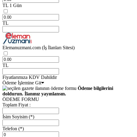
TL
1 Gün
TL
Elemanuzmani.com
(İş İlanları Sitesi)
TL
Fiyatlarımıza KDV Dahildir
Ödeme İşlemine Git
Ödeme bilgilerini
doldurun. İlanınız yayınlansın.
ÖDEME FORMU
Toplam Fiyat :
İsim Soyisim
(*)
Telefon
(*)