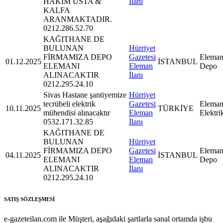
HAKİM USTA &
İlanı
KALFA
ARANMAKTADIR.
0212.286.52.70
KAĞITHANE DE
BULUNAN
Hürriyet
FİRMAMIZA DEPO
Gazetesi
Eleman
01.12.2025
İSTANBUL
ELEMANI
Eleman
Depo
ALINACAKTIR
İlanı
0212.295.24.10
Sivas Hastane şantiyemize
Hürriyet
tecrübeli elektrik
Gazetesi
Eleman
10.11.2025
TÜRKİYE
mühendisi alınacaktır
Eleman
Elektri
0532.171.32.85
İlanı
KAĞITHANE DE
BULUNAN
Hürriyet
FİRMAMIZA DEPO
Gazetesi
Eleman
04.11.2025
İSTANBUL
ELEMANI
Eleman
Depo
ALINACAKTIR
İlanı
0212.295.24.10
SATIŞ SÖZLEŞMESİ
e-gazeteilan.com ile Müşteri, aşağıdaki şartlarla sanal ortamda işbu