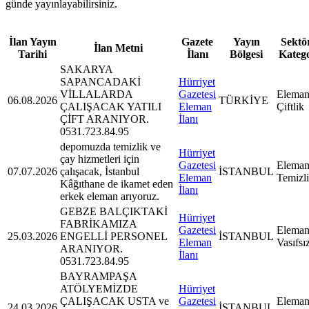
günde yayınlayabilirsiniz.
İlan Yayın
Gazete
Yayın
Sektör
İlan Metni
Tarihi
İlanı
Bölgesi
Kateg
SAKARYA
SAPANCADAKİ
Hürriyet
VİLLALARDA
Gazetesi
Eleman
06.08.2026
TÜRKİYE
ÇALIŞACAK YATILI
Eleman
Çiftlik
ÇİFT ARANIYOR.
İlanı
0531.723.84.95
depomuzda temizlik ve
Hürriyet
çay hizmetleri için
Gazetesi
Eleman
07.07.2026
çalışacak, İstanbul
İSTANBUL
Eleman
Temizl
Kâğıthane de ikamet eden
İlanı
erkek eleman arıyoruz.
GEBZE BALÇIKTAKİ
Hürriyet
FABRİKAMIZA
Gazetesi
Eleman
25.03.2026
ENGELLİ PERSONEL
İSTANBUL
Eleman
Vasıfsı
ARANIYOR.
İlanı
0531.723.84.95
BAYRAMPAŞA
ATÖLYEMİZDE
Hürriyet
ÇALIŞACAK USTA ve
Gazetesi
Eleman
24.03.2026
İSTANBUL