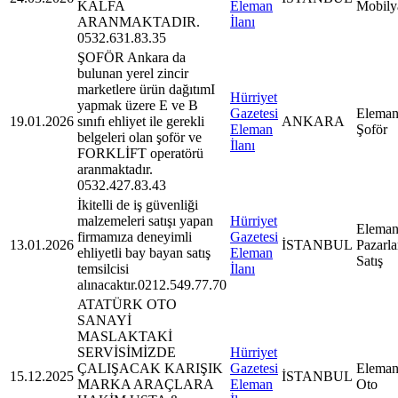
KALFA
Eleman
Mobily
ARANMAKTADIR.
İlanı
0532.631.83.35
ŞOFÖR Ankara da
bulunan yerel zincir
marketlere ürün dağıtımI
Hürriyet
yapmak üzere E ve B
Gazetesi
Eleman
19.01.2026
sınıfı ehliyet ile gerekli
ANKARA
Eleman
Şoför
belgeleri olan şoför ve
İlanı
FORKLİFT operatörü
aranmaktadır.
0532.427.83.43
İkitelli de iş güvenliği
malzemeleri satışı yapan
Hürriyet
Eleman
firmamıza deneyimli
Gazetesi
13.01.2026
İSTANBUL
Pazarl
ehliyetli bay bayan satış
Eleman
Satış
temsilcisi
İlanı
alınacaktır.0212.549.77.70
ATATÜRK OTO
SANAYİ
MASLAKTAKİ
SERVİSİMİZDE
Hürriyet
ÇALIŞACAK KARIŞIK
Gazetesi
Eleman
15.12.2025
İSTANBUL
MARKA ARAÇLARA
Eleman
Oto