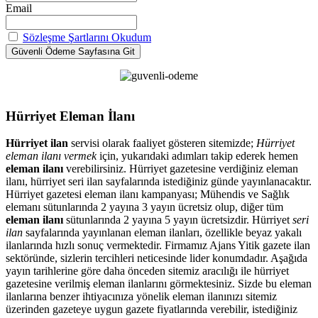
Email
Sözleşme Şartlarını Okudum
Hürriyet Eleman İlanı
Hürriyet ilan
servisi olarak faaliyet gösteren sitemizde;
Hürriyet
eleman ilanı vermek
için, yukarıdaki adımları takip ederek hemen
eleman ilanı
verebilirsiniz. Hürriyet gazetesine verdiğiniz eleman
ilanı, hürriyet seri ilan sayfalarında istediğiniz günde yayınlanacaktır.
Hürriyet gazetesi eleman ilanı kampanyası; Mühendis ve Sağlık
elemanı sütunlarında 2 yayına 3 yayın ücretsiz olup, diğer tüm
eleman ilanı
sütunlarında 2 yayına 5 yayın ücretsizdir. Hürriyet
seri
ilan
sayfalarında yayınlanan eleman ilanları, özellikle beyaz yakalı
ilanlarında hızlı sonuç vermektedir. Firmamız Ajans Yitik gazete ilan
sektöründe, sizlerin tercihleri neticesinde lider konumdadır. Aşağıda
yayın tarihlerine göre daha önceden sitemiz aracılığı ile hürriyet
gazetesine verilmiş eleman ilanlarını görmektesiniz. Sizde bu eleman
ilanlarına benzer ihtiyacınıza yönelik eleman ilanınızı sitemiz
üzerinden gazeteye uygun gazete fiyatlarında verebilir, istediğiniz