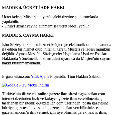
MADDE 4. ÜCRET İADE HAKKI
Ücret iadesi; Müşteri'nin yazılı talebi üzerine şu durumlarda
yapılabilir;
- Ürün/Hizmet yayına alınmamışsa ücret iadesi yapılır.
MADDE 5. CAYMA HAKKI
İşbu Sözleşme konusu hizmet Müşteri'ye elektronik ortamda anında
ifa edilen bir hizmet olup, niteliği gereği Müşteri'ye iadesi mümkün
değildir. Ayrıca Mesafeli Sözleşmeler Uygulama Usul ve Esasları
Hakkında Yönetmelik'in 8. maddesi uyarınca da Müşteri'nin cayma
hakkı bulunmamaktadır.
E-gazeteilan.com
Yitik Ajans
Projesidir.
Tüm Hakları Saklıdır.
Türkiye'nin ilk ve tek
online gazete ilan sitesi
e-gazeteilan.com
internet üzerinden hızlı ve kolayca gazete ilanı verebilmeniz için
tasarlanan bir sitedir. e-gazeteilan.com üzerinden, posta gazetesine,
hürriyet gazetesine ve sabah gazetesine ilan verebilirsiniz. e-
gazeteilan.com'a ilan vermek için üye olmanız gerekmez. iş ilanı,