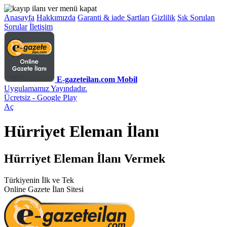
Anasayfa
Hakkımızda
Garanti & iade Şartları
Gizlilik
Sık Sorulan
Sorular
İletişim
E-gazeteilan.com Mobil
Uygulamamız Yayındadır.
Ücretsiz - Google Play
Aç
Hürriyet Eleman İlanı
Hürriyet Eleman İlanı Vermek
Türkiyenin İlk ve Tek
Online Gazete İlan Sitesi