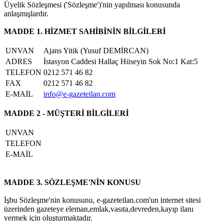
Üyelik Sözleşmesi ('Sözleşme')'nin yapılması konusunda
anlaşmışlardır.
MADDE 1. HİZMET SAHİBİNİN BİLGİLERİ
UNVAN
Ajans Yitik (Yusuf DEMİRCAN)
ADRES
İstasyon Caddesi Hallaç Hüseyin Sok No:1 Kat:5
TELEFON
0212 571 46 82
FAX
0212 571 46 82
E-MAİL
info@e-gazeteilan.com
MADDE 2 - MÜŞTERİ BİLGİLERİ
UNVAN
TELEFON
E-MAİL
MADDE 3. SÖZLEŞME'NİN KONUSU
İşbu Sözleşme'nin konusunu, e-gazeteilan.com'un internet sitesi
üzerinden gazeteye eleman,emlak,vasıta,devreden,kayıp ilanı
vermek için oluşturmaktadır.