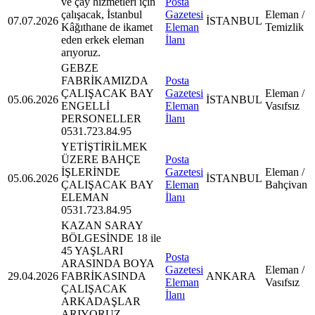
ve çay hizmetleri için
Posta
çalışacak, İstanbul
Gazetesi
Eleman /
07.07.2026
İSTANBUL
Kâğıthane de ikamet
Eleman
Temizlik
eden erkek eleman
İlanı
arıyoruz.
GEBZE
FABRİKAMIZDA
Posta
ÇALIŞACAK BAY
Gazetesi
Eleman /
05.06.2026
İSTANBUL
ENGELLİ
Eleman
Vasıfsız
PERSONELLER
İlanı
0531.723.84.95
YETİŞTİRİLMEK
ÜZERE BAHÇE
Posta
İŞLERİNDE
Gazetesi
Eleman /
05.06.2026
İSTANBUL
ÇALIŞACAK BAY
Eleman
Bahçivan
ELEMAN
İlanı
0531.723.84.95
KAZAN SARAY
BÖLGESİNDE 18 ile
45 YAŞLARI
Posta
ARASINDA BOYA
Gazetesi
Eleman /
29.04.2026
FABRİKASINDA
ANKARA
Eleman
Vasıfsız
ÇALIŞACAK
İlanı
ARKADAŞLAR
ARIYORUZ.