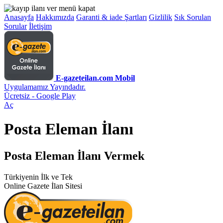
Anasayfa
Hakkımızda
Garanti & iade Şartları
Gizlilik
Sık Sorulan
Sorular
İletişim
E-gazeteilan.com Mobil
Uygulamamız Yayındadır.
Ücretsiz - Google Play
Aç
Posta Eleman İlanı
Posta Eleman İlanı Vermek
Türkiyenin İlk ve Tek
Online Gazete İlan Sitesi