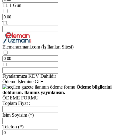
TL
1 Gün
TL
Elemanuzmani.com
(İş İlanları Sitesi)
TL
Fiyatlarımıza KDV Dahildir
Ödeme İşlemine Git
Ödeme bilgilerini
doldurun. İlanınız yayınlansın.
ÖDEME FORMU
Toplam Fiyat :
İsim Soyisim
(*)
Telefon
(*)