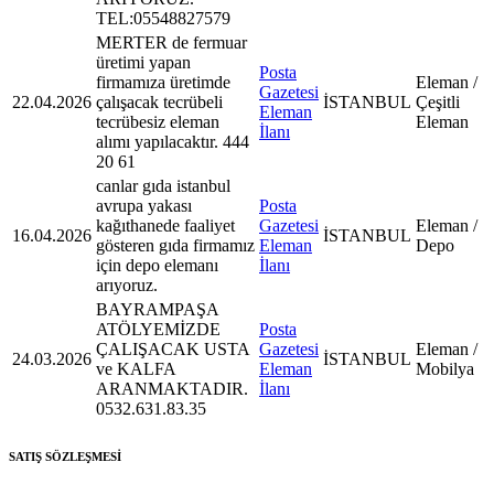
TEL:05548827579
MERTER de fermuar
üretimi yapan
Posta
firmamıza üretimde
Eleman /
Gazetesi
22.04.2026
çalışacak tecrübeli
İSTANBUL
Çeşitli
Eleman
tecrübesiz eleman
Eleman
İlanı
alımı yapılacaktır. 444
20 61
canlar gıda istanbul
avrupa yakası
Posta
kağıthanede faaliyet
Gazetesi
Eleman /
16.04.2026
İSTANBUL
gösteren gıda firmamız
Eleman
Depo
için depo elemanı
İlanı
arıyoruz.
BAYRAMPAŞA
ATÖLYEMİZDE
Posta
ÇALIŞACAK USTA
Gazetesi
Eleman /
24.03.2026
İSTANBUL
ve KALFA
Eleman
Mobilya
ARANMAKTADIR.
İlanı
0532.631.83.35
SATIŞ SÖZLEŞMESİ