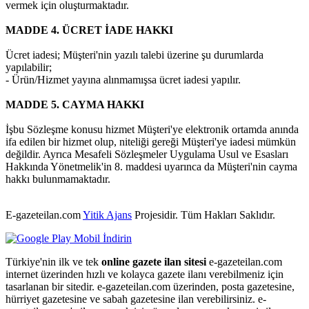
vermek için oluşturmaktadır.
MADDE 4. ÜCRET İADE HAKKI
Ücret iadesi; Müşteri'nin yazılı talebi üzerine şu durumlarda
yapılabilir;
- Ürün/Hizmet yayına alınmamışsa ücret iadesi yapılır.
MADDE 5. CAYMA HAKKI
İşbu Sözleşme konusu hizmet Müşteri'ye elektronik ortamda anında
ifa edilen bir hizmet olup, niteliği gereği Müşteri'ye iadesi mümkün
değildir. Ayrıca Mesafeli Sözleşmeler Uygulama Usul ve Esasları
Hakkında Yönetmelik'in 8. maddesi uyarınca da Müşteri'nin cayma
hakkı bulunmamaktadır.
E-gazeteilan.com
Yitik Ajans
Projesidir.
Tüm Hakları Saklıdır.
Türkiye'nin ilk ve tek
online gazete ilan sitesi
e-gazeteilan.com
internet üzerinden hızlı ve kolayca gazete ilanı verebilmeniz için
tasarlanan bir sitedir. e-gazeteilan.com üzerinden, posta gazetesine,
hürriyet gazetesine ve sabah gazetesine ilan verebilirsiniz. e-