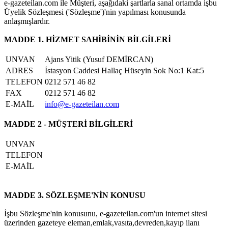
e-gazeteilan.com ile Müşteri, aşağıdaki şartlarla sanal ortamda işbu
Üyelik Sözleşmesi ('Sözleşme')'nin yapılması konusunda
anlaşmışlardır.
MADDE 1. HİZMET SAHİBİNİN BİLGİLERİ
UNVAN
Ajans Yitik (Yusuf DEMİRCAN)
ADRES
İstasyon Caddesi Hallaç Hüseyin Sok No:1 Kat:5
TELEFON
0212 571 46 82
FAX
0212 571 46 82
E-MAİL
info@e-gazeteilan.com
MADDE 2 - MÜŞTERİ BİLGİLERİ
UNVAN
TELEFON
E-MAİL
MADDE 3. SÖZLEŞME'NİN KONUSU
İşbu Sözleşme'nin konusunu, e-gazeteilan.com'un internet sitesi
üzerinden gazeteye eleman,emlak,vasıta,devreden,kayıp ilanı