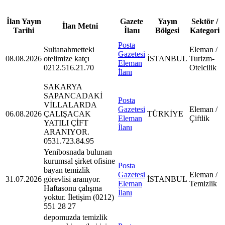
İlan Yayın
Gazete
Yayın
Sektör /
İlan Metni
Tarihi
İlanı
Bölgesi
Kategori
Posta
Sultanahmetteki
Eleman /
Gazetesi
08.08.2026
otelimize katçı
İSTANBUL
Turizm-
Eleman
0212.516.21.70
Otelcilik
İlanı
SAKARYA
SAPANCADAKİ
Posta
VİLLALARDA
Gazetesi
Eleman /
06.08.2026
ÇALIŞACAK
TÜRKİYE
Eleman
Çiftlik
YATILI ÇİFT
İlanı
ARANIYOR.
0531.723.84.95
Yenibosnada bulunan
kurumsal şirket ofisine
Posta
bayan temizlik
Gazetesi
Eleman /
31.07.2026
görevlisi aranıyor.
İSTANBUL
Eleman
Temizlik
Haftasonu çalışma
İlanı
yoktur. İletişim (0212)
551 28 27
depomuzda temizlik