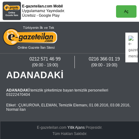
E-gazeteilan.com Mobil
Uygulamamız Yayındadır.
Aç
Ücretsiz - Google Play
Türkiyenin İlk ve Tek
Online Gazete İlan Sitesi
0212 571 46 99
0216 366 01 19
(09:00 - 19:00)
(09:00 - 19:00)
ADANADAKİ
ADANADAKİ
temizlik şirketimize bayan temizlik personelleri
03222470404
Etiket :
ÇUKUROVA
,
ELEMAN
,
Temizlik Elemanı
,
01.08.2016
,
03.08.2016
,
Normal ilan
E-gazeteilan.com
Yitik Ajans
Projesidir.
Tüm Hakları Saklıdır.