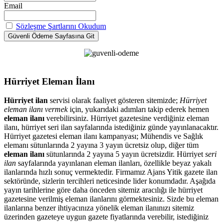
Email
Sözleşme Şartlarını Okudum
Hürriyet Eleman İlanı
Hürriyet ilan
servisi olarak faaliyet gösteren sitemizde;
Hürriyet
eleman ilanı vermek
için, yukarıdaki adımları takip ederek hemen
eleman ilanı
verebilirsiniz. Hürriyet gazetesine verdiğiniz eleman
ilanı, hürriyet seri ilan sayfalarında istediğiniz günde yayınlanacaktır.
Hürriyet gazetesi eleman ilanı kampanyası; Mühendis ve Sağlık
elemanı sütunlarında 2 yayına 3 yayın ücretsiz olup, diğer tüm
eleman ilanı
sütunlarında 2 yayına 5 yayın ücretsizdir. Hürriyet
seri
ilan
sayfalarında yayınlanan eleman ilanları, özellikle beyaz yakalı
ilanlarında hızlı sonuç vermektedir. Firmamız Ajans Yitik gazete ilan
sektöründe, sizlerin tercihleri neticesinde lider konumdadır. Aşağıda
yayın tarihlerine göre daha önceden sitemiz aracılığı ile hürriyet
gazetesine verilmiş eleman ilanlarını görmektesiniz. Sizde bu eleman
ilanlarına benzer ihtiyacınıza yönelik eleman ilanınızı sitemiz
üzerinden gazeteye uygun gazete fiyatlarında verebilir, istediğiniz