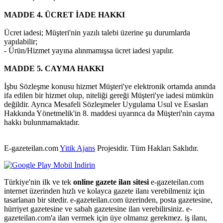
MADDE 4. ÜCRET İADE HAKKI
Ücret iadesi; Müşteri'nin yazılı talebi üzerine şu durumlarda
yapılabilir;
- Ürün/Hizmet yayına alınmamışsa ücret iadesi yapılır.
MADDE 5. CAYMA HAKKI
İşbu Sözleşme konusu hizmet Müşteri'ye elektronik ortamda anında
ifa edilen bir hizmet olup, niteliği gereği Müşteri'ye iadesi mümkün
değildir. Ayrıca Mesafeli Sözleşmeler Uygulama Usul ve Esasları
Hakkında Yönetmelik'in 8. maddesi uyarınca da Müşteri'nin cayma
hakkı bulunmamaktadır.
E-gazeteilan.com
Yitik Ajans
Projesidir.
Tüm Hakları Saklıdır.
Türkiye'nin ilk ve tek
online gazete ilan sitesi
e-gazeteilan.com
internet üzerinden hızlı ve kolayca gazete ilanı verebilmeniz için
tasarlanan bir sitedir. e-gazeteilan.com üzerinden, posta gazetesine,
hürriyet gazetesine ve sabah gazetesine ilan verebilirsiniz. e-
gazeteilan.com'a ilan vermek için üye olmanız gerekmez. iş ilanı,