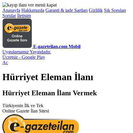
Anasayfa
Hakkımızda
Garanti & iade Şartları
Gizlilik
Sık Sorulan
Sorular
İletişim
E-gazeteilan.com Mobil
Uygulamamız Yayındadır.
Ücretsiz - Google Play
Aç
Hürriyet Eleman İlanı
Hürriyet Eleman İlanı Vermek
Türkiyenin İlk ve Tek
Online Gazete İlan Sitesi