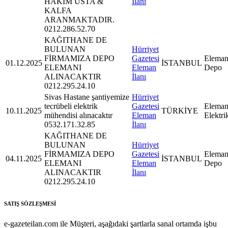
HAKİM USTA &
İlanı
KALFA
ARANMAKTADIR.
0212.286.52.70
KAĞITHANE DE
BULUNAN
Hürriyet
FİRMAMIZA DEPO
Gazetesi
Eleman
01.12.2025
İSTANBUL
ELEMANI
Eleman
Depo
ALINACAKTIR
İlanı
0212.295.24.10
Sivas Hastane şantiyemize
Hürriyet
tecrübeli elektrik
Gazetesi
Eleman
10.11.2025
TÜRKİYE
mühendisi alınacaktır
Eleman
Elektri
0532.171.32.85
İlanı
KAĞITHANE DE
BULUNAN
Hürriyet
FİRMAMIZA DEPO
Gazetesi
Eleman
04.11.2025
İSTANBUL
ELEMANI
Eleman
Depo
ALINACAKTIR
İlanı
0212.295.24.10
SATIŞ SÖZLEŞMESİ
e-gazeteilan.com ile Müşteri, aşağıdaki şartlarla sanal ortamda işbu