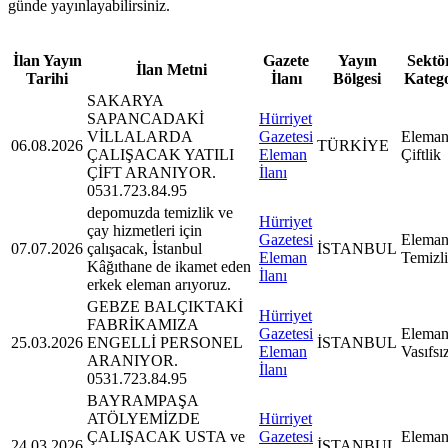
günde yayınlayabilirsiniz.
İlan Yayın
Gazete
Yayın
Sektör
İlan Metni
Tarihi
İlanı
Bölgesi
Kateg
SAKARYA
SAPANCADAKİ
Hürriyet
VİLLALARDA
Gazetesi
Eleman
06.08.2026
TÜRKİYE
ÇALIŞACAK YATILI
Eleman
Çiftlik
ÇİFT ARANIYOR.
İlanı
0531.723.84.95
depomuzda temizlik ve
Hürriyet
çay hizmetleri için
Gazetesi
Eleman
07.07.2026
çalışacak, İstanbul
İSTANBUL
Eleman
Temizl
Kâğıthane de ikamet eden
İlanı
erkek eleman arıyoruz.
GEBZE BALÇIKTAKİ
Hürriyet
FABRİKAMIZA
Gazetesi
Eleman
25.03.2026
ENGELLİ PERSONEL
İSTANBUL
Eleman
Vasıfsı
ARANIYOR.
İlanı
0531.723.84.95
BAYRAMPAŞA
ATÖLYEMİZDE
Hürriyet
ÇALIŞACAK USTA ve
Gazetesi
Eleman
24.03.2026
İSTANBUL