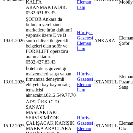
KALFA
Eleman
Mobily
ARANMAKTADIR.
İlanı
0532.631.83.35
ŞOFÖR Ankara da
bulunan yerel zincir
marketlere ürün dağıtımI
Hürriyet
yapmak üzere E ve B
Gazetesi
Eleman
19.01.2026
sınıfı ehliyet ile gerekli
ANKARA
Eleman
Şoför
belgeleri olan şoför ve
İlanı
FORKLİFT operatörü
aranmaktadır.
0532.427.83.43
İkitelli de iş güvenliği
malzemeleri satışı yapan
Hürriyet
Eleman
firmamıza deneyimli
Gazetesi
13.01.2026
İSTANBUL
Pazarl
ehliyetli bay bayan satış
Eleman
Satış
temsilcisi
İlanı
alınacaktır.0212.549.77.70
ATATÜRK OTO
SANAYİ
MASLAKTAKİ
SERVİSİMİZDE
Hürriyet
ÇALIŞACAK KARIŞIK
Gazetesi
Eleman
15.12.2025
İSTANBUL
MARKA ARAÇLARA
Eleman
Oto