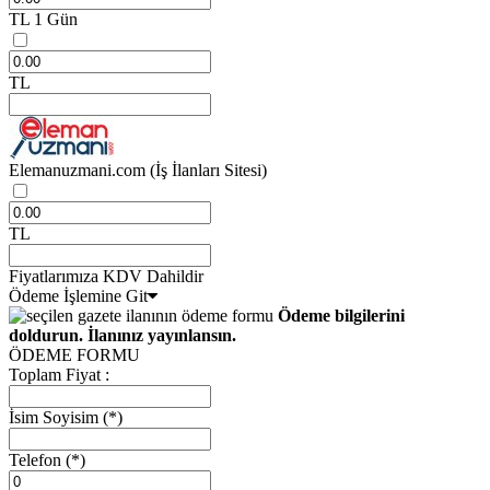
TL
1 Gün
TL
Elemanuzmani.com
(İş İlanları Sitesi)
TL
Fiyatlarımıza KDV Dahildir
Ödeme İşlemine Git
Ödeme bilgilerini
doldurun. İlanınız yayınlansın.
ÖDEME FORMU
Toplam Fiyat :
İsim Soyisim
(*)
Telefon
(*)