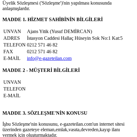
Üyelik Sözleşmesi ('Sözleşme')'nin yapılması konusunda
anlaşmışlardır.
MADDE 1. HİZMET SAHİBİNİN BİLGİLERİ
UNVAN
Ajans Yitik (Yusuf DEMİRCAN)
ADRES
İstasyon Caddesi Hallaç Hüseyin Sok No:1 Kat:5
TELEFON
0212 571 46 82
FAX
0212 571 46 82
E-MAİL
info@e-gazeteilan.com
MADDE 2 - MÜŞTERİ BİLGİLERİ
UNVAN
TELEFON
E-MAİL
MADDE 3. SÖZLEŞME'NİN KONUSU
İşbu Sözleşme'nin konusunu, e-gazeteilan.com'un internet sitesi
üzerinden gazeteye eleman,emlak,vasıta,devreden,kayıp ilanı
vermek için oluşturmaktadır.