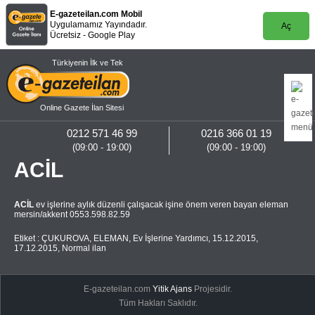
E-gazeteilan.com Mobil
Uygulamamız Yayındadır.
Aç
Ücretsiz - Google Play
Türkiyenin İlk ve Tek
Online Gazete İlan Sitesi
0212 571 46 99
0216 366 01 19
(09:00 - 19:00)
(09:00 - 19:00)
ACİL
ACİL
ev işlerine aylık düzenli çalışacak işine önem veren bayan eleman
mersin/akkent 0553.598.82.59
Etiket :
ÇUKUROVA
,
ELEMAN
,
Ev İşlerine Yardımcı
,
15.12.2015
,
17.12.2015
,
Normal ilan
E-gazeteilan.com
Yitik Ajans
Projesidir.
Tüm Hakları Saklıdır.