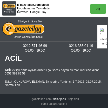
E-gazeteilan.com Mobil
Uygulamamız Yayındadır.
Aç
Ücretsiz - Google Play
Türkiyenin İlk ve Tek
Online Gazete İlan Sitesi
0212 571 46 99
0216 366 01 19
(09:00 - 19:00)
(09:00 - 19:00)
ACİL
ACİL
ev işlerinde aylıkla düzenli çalısacak bayan eleman mersın/akkent
0553.598.82.59
Etiket :
ÇUKUROVA
,
ELEMAN
,
Ev İşlerine Yardımcı
,
1.7.2015
,
02.07.2015
,
Normal ilan
E-gazeteilan.com
Yitik Ajans
Projesidir.
Tüm Hakları Saklıdır.