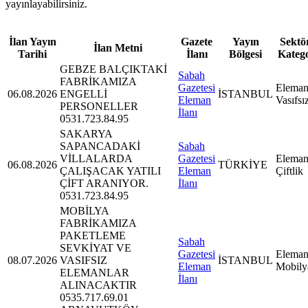
yayınlayabilirsiniz.
İlan Yayın
Gazete
Yayın
Sektör
İlan Metni
Tarihi
İlanı
Bölgesi
Kateg
GEBZE BALÇIKTAKİ
Sabah
FABRİKAMIZA
Gazetesi
Eleman
06.08.2026
ENGELLİ
İSTANBUL
Eleman
Vasıfsı
PERSONELLER
İlanı
0531.723.84.95
SAKARYA
SAPANCADAKİ
Sabah
VİLLALARDA
Gazetesi
Eleman
06.08.2026
TÜRKİYE
ÇALIŞACAK YATILI
Eleman
Çiftlik
ÇİFT ARANIYOR.
İlanı
0531.723.84.95
MOBİLYA
FABRİKAMIZA
PAKETLEME
Sabah
SEVKİYAT VE
Gazetesi
Eleman
08.07.2026
VASIFSIZ
İSTANBUL
Eleman
Mobily
ELEMANLAR
İlanı
ALINACAKTIR
0535.717.69.01