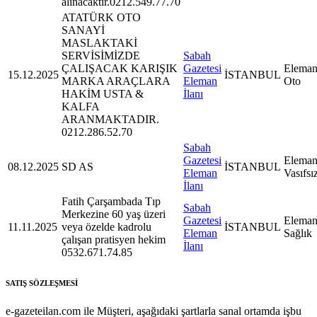
alınacaktır.0212.549.77.70
ATATÜRK OTO
SANAYİ
MASLAKTAKİ
SERVİSİMİZDE
Sabah
ÇALIŞACAK KARIŞIK
Gazetesi
Eleman
15.12.2025
İSTANBUL
MARKA ARAÇLARA
Eleman
Oto
HAKİM USTA &
İlanı
KALFA
ARANMAKTADIR.
0212.286.52.70
Sabah
Gazetesi
Eleman
08.12.2025
SD AS
İSTANBUL
Eleman
Vasıfsı
İlanı
Fatih Çarşambada Tıp
Sabah
Merkezine 60 yaş üzeri
Gazetesi
Eleman
11.11.2025
veya özelde kadrolu
İSTANBUL
Eleman
Sağlık
çalışan pratisyen hekim
İlanı
0532.671.74.85
SATIŞ SÖZLEŞMESİ
e-gazeteilan.com ile Müşteri, aşağıdaki şartlarla sanal ortamda işbu