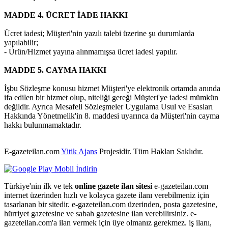
MADDE 4. ÜCRET İADE HAKKI
Ücret iadesi; Müşteri'nin yazılı talebi üzerine şu durumlarda
yapılabilir;
- Ürün/Hizmet yayına alınmamışsa ücret iadesi yapılır.
MADDE 5. CAYMA HAKKI
İşbu Sözleşme konusu hizmet Müşteri'ye elektronik ortamda anında
ifa edilen bir hizmet olup, niteliği gereği Müşteri'ye iadesi mümkün
değildir. Ayrıca Mesafeli Sözleşmeler Uygulama Usul ve Esasları
Hakkında Yönetmelik'in 8. maddesi uyarınca da Müşteri'nin cayma
hakkı bulunmamaktadır.
E-gazeteilan.com
Yitik Ajans
Projesidir.
Tüm Hakları Saklıdır.
Türkiye'nin ilk ve tek
online gazete ilan sitesi
e-gazeteilan.com
internet üzerinden hızlı ve kolayca gazete ilanı verebilmeniz için
tasarlanan bir sitedir. e-gazeteilan.com üzerinden, posta gazetesine,
hürriyet gazetesine ve sabah gazetesine ilan verebilirsiniz. e-
gazeteilan.com'a ilan vermek için üye olmanız gerekmez. iş ilanı,