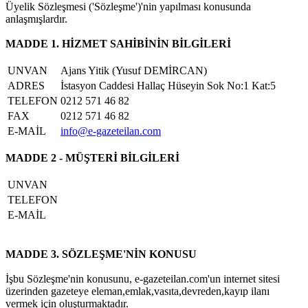
Üyelik Sözleşmesi ('Sözleşme')'nin yapılması konusunda
anlaşmışlardır.
MADDE 1. HİZMET SAHİBİNİN BİLGİLERİ
UNVAN
Ajans Yitik (Yusuf DEMİRCAN)
ADRES
İstasyon Caddesi Hallaç Hüseyin Sok No:1 Kat:5
TELEFON
0212 571 46 82
FAX
0212 571 46 82
E-MAİL
info@e-gazeteilan.com
MADDE 2 - MÜŞTERİ BİLGİLERİ
UNVAN
TELEFON
E-MAİL
MADDE 3. SÖZLEŞME'NİN KONUSU
İşbu Sözleşme'nin konusunu, e-gazeteilan.com'un internet sitesi
üzerinden gazeteye eleman,emlak,vasıta,devreden,kayıp ilanı
vermek için oluşturmaktadır.