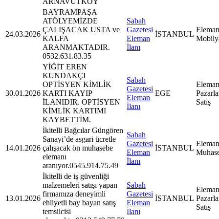
ARNAVUTKÖY
BAYRAMPAŞA
ATÖLYEMİZDE
Sabah
ÇALIŞACAK USTA ve
Gazetesi
Eleman
24.03.2026
İSTANBUL
KALFA
Eleman
Mobily
ARANMAKTADIR.
İlanı
0532.631.83.35
YİĞİT EREN
KUNDAKÇI
Sabah
OPTİSYEN KİMLİK
Eleman
Gazetesi
30.01.2026
KARTI KAYIP
EGE
Pazarl
Eleman
İLANIDIR. OPTİSYEN
Satış
İlanı
KİMLİK KARTIMI
KAYBETTİM.
İkitelli Bağcılar Güngören
Sabah
Sanayi’de asgari ücretle
Gazetesi
Eleman
14.01.2026
çalışacak ön muhasebe
İSTANBUL
Eleman
Muhas
elemanı
İlanı
aranıyor.0545.914.75.49
İkitelli de iş güvenliği
malzemeleri satışı yapan
Sabah
Eleman
firmamıza deneyimli
Gazetesi
13.01.2026
İSTANBUL
Pazarl
ehliyetli bay bayan satış
Eleman
Satış
temsilcisi
İlanı