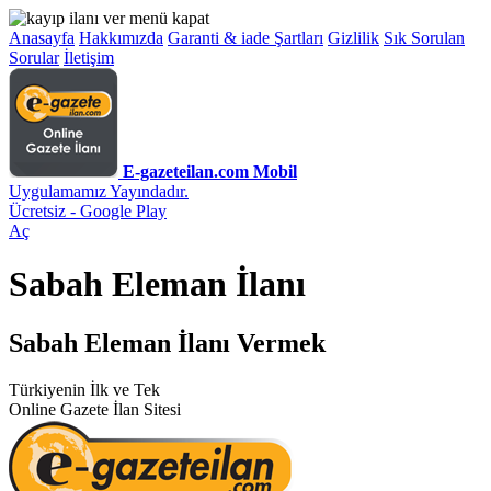
Anasayfa
Hakkımızda
Garanti & iade Şartları
Gizlilik
Sık Sorulan
Sorular
İletişim
E-gazeteilan.com Mobil
Uygulamamız Yayındadır.
Ücretsiz - Google Play
Aç
Sabah Eleman İlanı
Sabah Eleman İlanı Vermek
Türkiyenin İlk ve Tek
Online Gazete İlan Sitesi