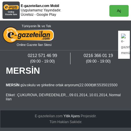
E-gazeteilan.com Mobil
Uygulamamız Yayındadır.
Aç
Ücretsiz - Google Play
Türkiyenin İlk ve Tek
Online Gazete İlan Sitesi
0212 571 46 99
0216 366 01 19
(09:00 - 19:00)
(09:00 - 19:00)
MERSİN
MERSİN
güv.okulu ve şirketine ortak arıyorum(22.000tl)tlf.5535015500
Etiket :
ÇUKUROVA
,
DEVREDENLER
,
,
09.01.2014
,
10.01.2014
,
Normal
ilan
E-gazeteilan.com
Yitik Ajans
Projesidir.
Tüm Hakları Saklıdır.