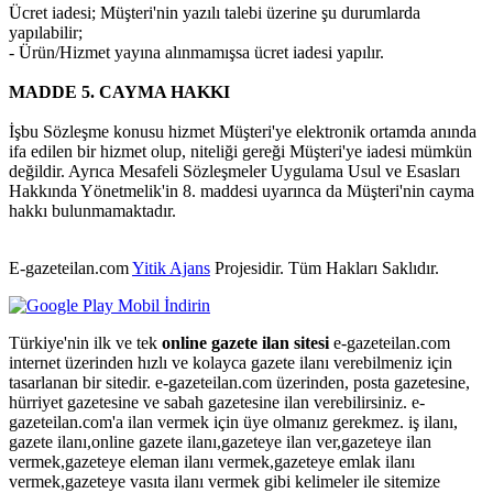
Ücret iadesi; Müşteri'nin yazılı talebi üzerine şu durumlarda
yapılabilir;
- Ürün/Hizmet yayına alınmamışsa ücret iadesi yapılır.
MADDE 5. CAYMA HAKKI
İşbu Sözleşme konusu hizmet Müşteri'ye elektronik ortamda anında
ifa edilen bir hizmet olup, niteliği gereği Müşteri'ye iadesi mümkün
değildir. Ayrıca Mesafeli Sözleşmeler Uygulama Usul ve Esasları
Hakkında Yönetmelik'in 8. maddesi uyarınca da Müşteri'nin cayma
hakkı bulunmamaktadır.
E-gazeteilan.com
Yitik Ajans
Projesidir.
Tüm Hakları Saklıdır.
Türkiye'nin ilk ve tek
online gazete ilan sitesi
e-gazeteilan.com
internet üzerinden hızlı ve kolayca gazete ilanı verebilmeniz için
tasarlanan bir sitedir. e-gazeteilan.com üzerinden, posta gazetesine,
hürriyet gazetesine ve sabah gazetesine ilan verebilirsiniz. e-
gazeteilan.com'a ilan vermek için üye olmanız gerekmez. iş ilanı,
gazete ilanı,online gazete ilanı,gazeteye ilan ver,gazeteye ilan
vermek,gazeteye eleman ilanı vermek,gazeteye emlak ilanı
vermek,gazeteye vasıta ilanı vermek gibi kelimeler ile sitemize