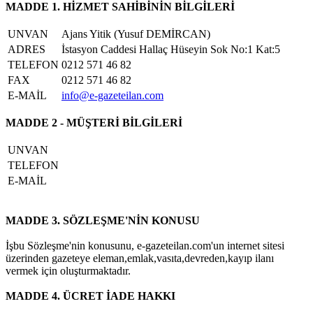
MADDE 1. HİZMET SAHİBİNİN BİLGİLERİ
UNVAN
Ajans Yitik (Yusuf DEMİRCAN)
ADRES
İstasyon Caddesi Hallaç Hüseyin Sok No:1 Kat:5
TELEFON
0212 571 46 82
FAX
0212 571 46 82
E-MAİL
info@e-gazeteilan.com
MADDE 2 - MÜŞTERİ BİLGİLERİ
UNVAN
TELEFON
E-MAİL
MADDE 3. SÖZLEŞME'NİN KONUSU
İşbu Sözleşme'nin konusunu, e-gazeteilan.com'un internet sitesi
üzerinden gazeteye eleman,emlak,vasıta,devreden,kayıp ilanı
vermek için oluşturmaktadır.
MADDE 4. ÜCRET İADE HAKKI