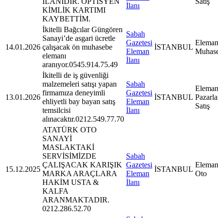
İLANIDIR. OPTİSYEN
Satış
İlanı
KİMLİK KARTIMI
KAYBETTİM.
İkitelli Bağcılar Güngören
Sabah
Sanayi’de asgari ücretle
Gazetesi
Eleman
14.01.2026
çalışacak ön muhasebe
İSTANBUL
Eleman
Muhas
elemanı
İlanı
aranıyor.0545.914.75.49
İkitelli de iş güvenliği
malzemeleri satışı yapan
Sabah
Eleman
firmamıza deneyimli
Gazetesi
13.01.2026
İSTANBUL
Pazarl
ehliyetli bay bayan satış
Eleman
Satış
temsilcisi
İlanı
alınacaktır.0212.549.77.70
ATATÜRK OTO
SANAYİ
MASLAKTAKİ
SERVİSİMİZDE
Sabah
ÇALIŞACAK KARIŞIK
Gazetesi
Eleman
15.12.2025
İSTANBUL
MARKA ARAÇLARA
Eleman
Oto
HAKİM USTA &
İlanı
KALFA
ARANMAKTADIR.
0212.286.52.70