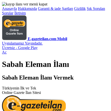
Anasayfa
Hakkımızda
Garanti & iade Şartları
Gizlilik
Sık Sorulan
Sorular
İletişim
E-gazeteilan.com Mobil
Uygulamamız Yayındadır.
Ücretsiz - Google Play
Aç
Sabah Eleman İlanı
Sabah Eleman İlanı Vermek
Türkiyenin İlk ve Tek
Online Gazete İlan Sitesi