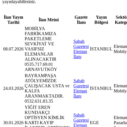
yayınlayabilirsiniz.
İlan Yayın
Gazete
Yayın
Sektör
İlan Metni
Tarihi
İlanı
Bölgesi
Kateg
MOBİLYA
FABRİKAMIZA
PAKETLEME
Sabah
SEVKİYAT VE
Gazetesi
Eleman
08.07.2026
VASIFSIZ
İSTANBUL
Eleman
Mobily
ELEMANLAR
İlanı
ALINACAKTIR
0535.717.69.01
ARNAVUTKÖY
BAYRAMPAŞA
ATÖLYEMİZDE
Sabah
ÇALIŞACAK USTA ve
Gazetesi
Eleman
24.03.2026
İSTANBUL
KALFA
Eleman
Mobily
ARANMAKTADIR.
İlanı
0532.631.83.35
YİĞİT EREN
KUNDAKÇI
Sabah
OPTİSYEN KİMLİK
Eleman
Gazetesi
30.01.2026
KARTI KAYIP
EGE
Pazarl
Eleman