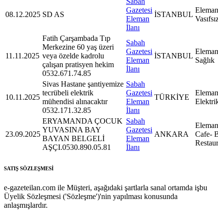
Sabah
Gazetesi
Eleman
08.12.2025
SD AS
İSTANBUL
Eleman
Vasıfsı
İlanı
Fatih Çarşambada Tıp
Sabah
Merkezine 60 yaş üzeri
Gazetesi
Eleman
11.11.2025
veya özelde kadrolu
İSTANBUL
Eleman
Sağlık
çalışan pratisyen hekim
İlanı
0532.671.74.85
Sivas Hastane şantiyemize
Sabah
tecrübeli elektrik
Gazetesi
Eleman
10.11.2025
TÜRKİYE
mühendisi alınacaktır
Eleman
Elektri
0532.171.32.85
İlanı
ERYAMANDA ÇOCUK
Sabah
Eleman
YUVASINA BAY
Gazetesi
23.09.2025
ANKARA
Cafe- B
BAYAN BELGELİ
Eleman
Restaur
AŞÇI.0530.890.05.81
İlanı
SATIŞ SÖZLEŞMESİ
e-gazeteilan.com ile Müşteri, aşağıdaki şartlarla sanal ortamda işbu
Üyelik Sözleşmesi ('Sözleşme')'nin yapılması konusunda
anlaşmışlardır.