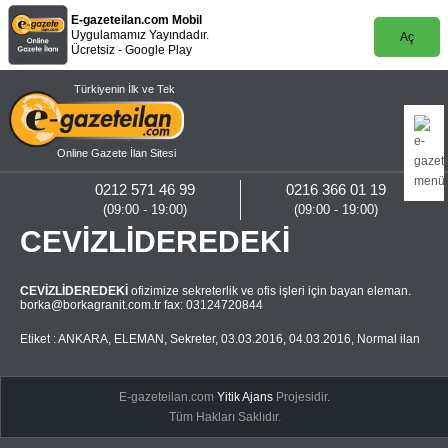
E-gazeteilan.com Mobil
Uygulamamız Yayındadır.
Aç
Ücretsiz - Google Play
Türkiyenin İlk ve Tek
Online Gazete İlan Sitesi
0212 571 46 99
0216 366 01 19
(09:00 - 19:00)
(09:00 - 19:00)
CEVİZLİDEREDEKİ
CEVİZLİDEREDEKİ
ofizimize sekreterlik ve ofis işleri için bayan eleman.
borka@borkagranit.com.tr
fax: 03124720844
Etiket :
ANKARA
,
ELEMAN
,
Sekreter
,
03.03.2016
,
04.03.2016
,
Normal ilan
E-gazeteilan.com
Yitik Ajans
Projesidir.
Tüm Hakları Saklıdır.