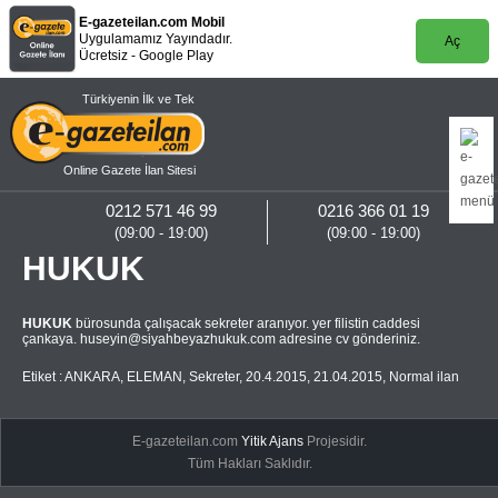
E-gazeteilan.com Mobil
Uygulamamız Yayındadır.
Aç
Ücretsiz - Google Play
Türkiyenin İlk ve Tek
Online Gazete İlan Sitesi
0212 571 46 99
0216 366 01 19
(09:00 - 19:00)
(09:00 - 19:00)
HUKUK
HUKUK
bürosunda çalışacak sekreter aranıyor. yer filistin caddesi
çankaya.
huseyin@siyahbeyazhukuk.com
adresine cv gönderiniz.
Etiket :
ANKARA
,
ELEMAN
,
Sekreter
,
20.4.2015
,
21.04.2015
,
Normal ilan
E-gazeteilan.com
Yitik Ajans
Projesidir.
Tüm Hakları Saklıdır.