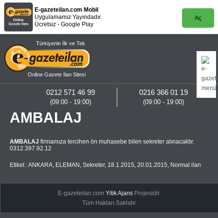
E-gazeteilan.com Mobil
Uygulamamız Yayındadır.
Aç
Ücretsiz - Google Play
Türkiyenin İlk ve Tek
Online Gazete İlan Sitesi
0212 571 46 99
0216 366 01 19
(09:00 - 19:00)
(09:00 - 19:00)
AMBALAJ
AMBALAJ
firmamıza tercihen ön muhasebe bilen sekreter alınacaktır.
0312.397.92.12
Etiket :
ANKARA
,
ELEMAN
,
Sekreter
,
18.1.2015
,
20.01.2015
,
Normal ilan
E-gazeteilan.com
Yitik Ajans
Projesidir.
Tüm Hakları Saklıdır.