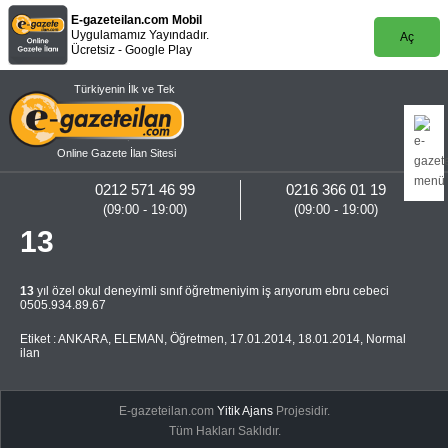
E-gazeteilan.com Mobil
Uygulamamız Yayındadır.
Aç
Ücretsiz - Google Play
Türkiyenin İlk ve Tek
Online Gazete İlan Sitesi
0212 571 46 99
0216 366 01 19
(09:00 - 19:00)
(09:00 - 19:00)
13
13
yıl özel okul deneyimli sınıf öğretmeniyim iş arıyorum ebru cebeci
0505.934.89.67
Etiket :
ANKARA
,
ELEMAN
,
Öğretmen
,
17.01.2014
,
18.01.2014
,
Normal
ilan
E-gazeteilan.com
Yitik Ajans
Projesidir.
Tüm Hakları Saklıdır.