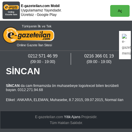
E-gazeteilan.com Mobil
Uygulamamız Yayındadır.
Aç
Ücretsiz - Google Play
Türkiyenin İlk ve Tek
Online Gazete İlan Sitesi
0212 571 46 99
0216 366 01 19
(09:00 - 19:00)
(09:00 - 19:00)
SİNCAN
SİNCAN
da cam firmamızda ön muhasebeye logo/excel bilen tecrübeli
bayan. 0312.271.94.68
Etiket :
ANKARA
,
ELEMAN
,
Muhasebe
,
8.7.2015
,
09.07.2015
,
Normal ilan
E-gazeteilan.com
Yitik Ajans
Projesidir.
Tüm Hakları Saklıdır.