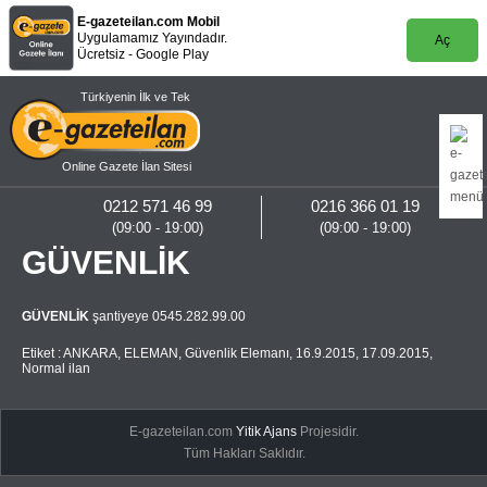
E-gazeteilan.com Mobil
Uygulamamız Yayındadır.
Aç
Ücretsiz - Google Play
Türkiyenin İlk ve Tek
Online Gazete İlan Sitesi
0212 571 46 99
0216 366 01 19
(09:00 - 19:00)
(09:00 - 19:00)
GÜVENLİK
GÜVENLİK
şantiyeye 0545.282.99.00
Etiket :
ANKARA
,
ELEMAN
,
Güvenlik Elemanı
,
16.9.2015
,
17.09.2015
,
Normal ilan
E-gazeteilan.com
Yitik Ajans
Projesidir.
Tüm Hakları Saklıdır.