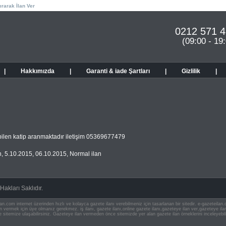
ırarak İlan Ver
0212 571 4
(09:00 - 19
|
Hakkımızda
|
Garanti & iade Şartları
|
Gizlilik
|
bilen katip aranmaktadır iletişim 05369677479
n
,
5.10.2015
,
06.10.2015
,
Normal ilan
akları Saklıdır.
an.com internet üzerinden hızlı ve kolayca gazete ilanı verebilmeniz için tasarlanan bir sitedir. e-gazeteila
ilan vermek için üye olmanız gerekmez. iş ilanı, gazete ilanı,online gazete ilanı,gazeteye ilan ver,gazeteye
e sitemize ulaşabilirsiniz. Gazeteye ilan vermeden önce sitemizde yer alan gazete ilan örneklerini inceleyebili