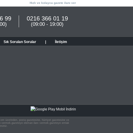
Hızlı ve kolayca gazete ilanı ver
6 99
0216 366 01 19
:00)
(09:00 - 19:00)
Sık Sorulan Sorular
|
İletişim
n.com üzerinden, posta gazetesine, hürriyet gazetesine ve
 ilan vermek,gazeteye eleman ilanı vermek,gazeteye emlak
rsiniz.