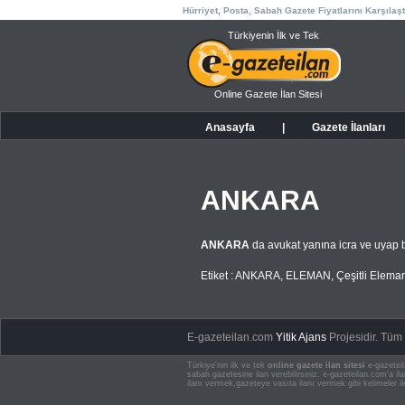
Hürriyet, Posta, Sabah Gazete Fiyatlarını Karşılaşt
Türkiyenin İlk ve Tek
Online Gazete İlan Sitesi
Anasayfa
|
Gazete İlanları
ANKARA
ANKARA
da avukat yanına icra ve uyap 
Etiket :
ANKARA
,
ELEMAN
,
Çeşitli Elema
E-gazeteilan.com
Yitik Ajans
Projesidir.
Tüm H
Türkiye'nin ilk ve tek
online gazete ilan sitesi
e-gazeteil
sabah gazetesine ilan verebilirsiniz. e-gazeteilan.com'a 
ilanı vermek,gazeteye vasıta ilanı vermek gibi kelimeler il