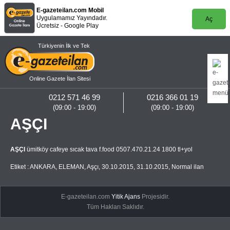
E-gazeteilan.com Mobil
Uygulamamız Yayındadır.
Aç
Ücretsiz - Google Play
Türkiyenin İlk ve Tek
Online Gazete İlan Sitesi
0212 571 46 99
0216 366 01 19
(09:00 - 19:00)
(09:00 - 19:00)
AŞÇI
AŞÇI
ümitköy cafeye sıcak tava f.food 0507.470.21.24 1800 tl+yol
Etiket :
ANKARA
,
ELEMAN
,
Aşçı
,
30.10.2015
,
31.10.2015
,
Normal ilan
E-gazeteilan.com
Yitik Ajans
Projesidir.
Tüm Hakları Saklıdır.