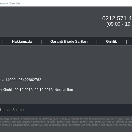
ırarak İlan Ver
0212 571 4
(09:00 - 19
|
Hakkımızda
|
Garanti & iade Şartları
|
Gizlilik
|
okakta 14000e 05422862762
 Kiralık
,
20.12.2013
,
22.12.2013
,
Normal ilan
akları Saklıdır.
an.com internet üzerinden hızlı ve kolayca gazete ilanı verebilmeniz için tasarlanan bir sitedir. e-gazeteila
ilan vermek için üye olmanız gerekmez. iş ilanı, gazete ilanı,online gazete ilanı,gazeteye ilan ver,gazeteye
e sitemize ulaşabilirsiniz. Gazeteye ilan vermeden önce sitemizde yer alan gazete ilan örneklerini inceleyebili