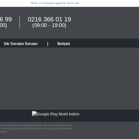
Hızlı ve kolayca gazete ilanı ver
6 99
0216 366 01 19
:00)
(09:00 - 19:00)
Sık Sorulan Sorular
|
İletişim
n.com üzerinden, posta gazetesine, hürriyet gazetesine ve
 ilan vermek,gazeteye eleman ilanı vermek,gazeteye emlak
rsiniz.