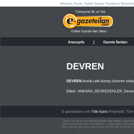
Hürriyet, Posta, Sabah Gazete Fiyatlarını Karşılaşt
Türkiyenin İlk ve Tek
Online Gazete İlan Sitesi
Anasayfa
|
Gazete İlanları
DEVREN
DEVREN
kiralık cafe kızılay özveren s
Etiket :
ANKARA
,
DEVREDENLER
,
Devren
E-gazeteilan.com
Yitik Ajans
Projesidir.
Tüm H
Türkiye'nin ilk ve tek
online gazete ilan sitesi
e-gazeteil
sabah gazetesine ilan verebilirsiniz. e-gazeteilan.com'a 
ilanı vermek,gazeteye vasıta ilanı vermek gibi kelimeler il