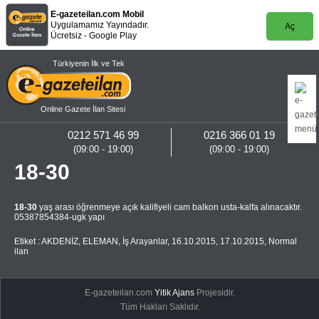
E-gazeteilan.com Mobil
Uygulamamız Yayındadır.
Aç
Ücretsiz - Google Play
Türkiyenin İlk ve Tek
Online Gazete İlan Sitesi
0212 571 46 99
0216 366 01 19
(09:00 - 19:00)
(09:00 - 19:00)
18-30
18-30
yaş arası öğrenmeye açık kalifiyeli cam balkon usta-kalfa alınacaktır.
05387854384-ugk yapı
Etiket :
AKDENİZ
,
ELEMAN
,
İş Arayanlar
,
16.10.2015
,
17.10.2015
,
Normal
ilan
E-gazeteilan.com
Yitik Ajans
Projesidir.
Tüm Hakları Saklıdır.