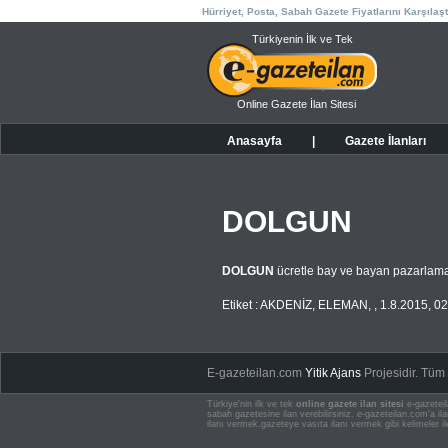
Hürriyet, Posta, Sabah Gazete Fiyatlarını Karşılaşt
Türkiyenin İlk ve Tek
Online Gazete İlan Sitesi
Anasayfa
|
Gazete İlanları
DOLGUN
DOLGUN
ücretle bay ve bayan pazarlam
Etiket :
AKDENİZ
,
ELEMAN
,
,
1.8.2015
,
02
E-gazeteilan.com
Yitik Ajans
Projesidir.
Tüm H
Türkiye'nin ilk ve tek
online gazete ilan sitesi
e-gazeteil
sabah gazetesine ilan verebilirsiniz. e-gazeteilan.com'a 
ilanı vermek,gazeteye vasıta ilanı vermek gibi kelimeler il