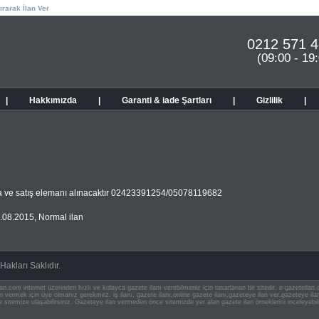
ırarak İlan Ver
0212 571 4
(09:00 - 19
|
Hakkımızda
|
Garanti & iade Şartları
|
Gizlilik
|
a ve satış elemanı alınacaktır 02423391254/05078119682
.08.2015
,
Normal ilan
akları Saklıdır.
an.com internet üzerinden hızlı ve kolayca gazete ilanı verebilmeniz için tasarlanan bir sitedir. e-gazeteila
ilan vermek için üye olmanız gerekmez. iş ilanı, gazete ilanı,online gazete ilanı,gazeteye ilan ver,gazeteye
e sitemize ulaşabilirsiniz. Gazeteye ilan vermeden önce sitemizde yer alan gazete ilan örneklerini inceleyebili