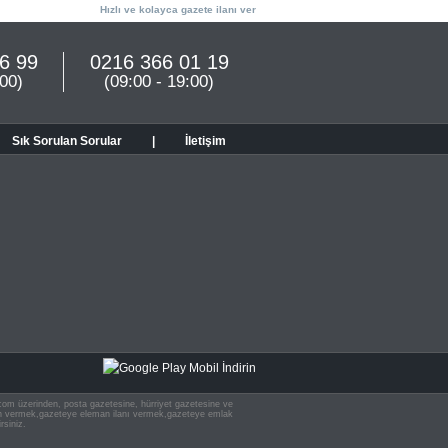
Hızlı ve kolayca gazete ilanı ver
6 99
0216 366 01 19
:00)
(09:00 - 19:00)
Sık Sorulan Sorular
|
İletişim
n.com üzerinden, posta gazetesine, hürriyet gazetesine ve
 ilan vermek,gazeteye eleman ilanı vermek,gazeteye emlak
rsiniz.