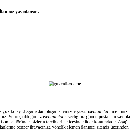
İlanınız yayınlansın.
artık çok kolay. 3 aşamadan oluşan sitemizde
posta eleman ilanı
metninizi y
siniz. Vermiş olduğunuz
eleman ilanı
, seçtiğiniz günde posta ilan sayfa
 ilan
sektöründe, sizlerin tercihleri neticesinde lider konumdadır. Aşağıd
anlarına benzer ihtiyacınıza yönelik eleman ilanınızı sitemiz üzerinden 