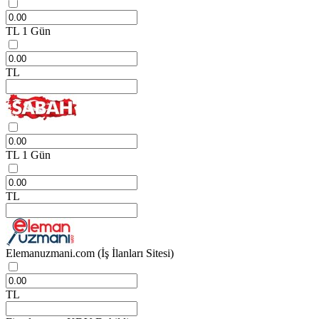
TL
1 Gün
TL
TL
1 Gün
TL
Elemanuzmani.com
(İş İlanları Sitesi)
TL