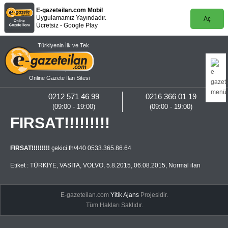
E-gazeteilan.com Mobil
Uygulamamız Yayındadır.
Aç
Ücretsiz - Google Play
Türkiyenin İlk ve Tek
Online Gazete İlan Sitesi
0212 571 46 99
0216 366 01 19
(09:00 - 19:00)
(09:00 - 19:00)
FIRSAT!!!!!!!!!
FIRSAT!!!!!!!!!
çekici fh\440 0533.365.86.64
Etiket :
TÜRKİYE
,
VASITA
,
VOLVO
,
5.8.2015
,
06.08.2015
,
Normal ilan
E-gazeteilan.com
Yitik Ajans
Projesidir.
Tüm Hakları Saklıdır.