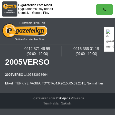
E-gazeteilan.com Mobil
Uygulamamız Yayındadır.
Aç
Ücretsiz - Google Play
Türkiyenin İlk ve Tek
Online Gazete İlan Sitesi
0212 571 46 99
0216 366 01 19
(09:00 - 19:00)
(09:00 - 19:00)
2005VERSO
2005VERSO
tel:05333658664
Etiket :
TÜRKİYE
,
VASITA
,
TOYOTA
,
4.9.2015
,
05.09.2015
,
Normal ilan
E-gazeteilan.com
Yitik Ajans
Projesidir.
Tüm Hakları Saklıdır.