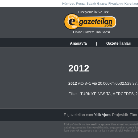
Hürriyet, Posta, Sabah Gazete Fiyatlarını Karşılaşt
Türkiyenin İlk ve Tek
Online Gazete İlan Sitesi
Anasayfa
|
Gazete İlanları
2012
2012
vito 8+1 vıp 20.000km 0532.528.37
Etiket :
TÜRKİYE
,
VASITA
,
MERCEDES
,
2
E-gazeteilan.com
Yitik Ajans
Projesidir.
Tüm H
Türkiye'nin ilk ve tek
online gazete ilan sitesi
e-gazeteil
sabah gazetesine ilan verebilirsiniz. e-gazeteilan.com'a 
ilanı vermek,gazeteye vasıta ilanı vermek gibi kelimeler il