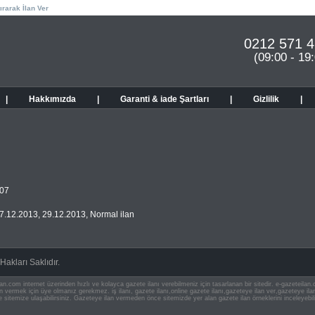
ırarak İlan Ver
0212 571 4
(09:00 - 19
|
Hakkımızda
|
Garanti & iade Şartları
|
Gizlilik
|
.07
7.12.2013
,
29.12.2013
,
Normal ilan
akları Saklıdır.
an.com internet üzerinden hızlı ve kolayca gazete ilanı verebilmeniz için tasarlanan bir sitedir. e-gazeteila
ilan vermek için üye olmanız gerekmez. iş ilanı, gazete ilanı,online gazete ilanı,gazeteye ilan ver,gazeteye
e sitemize ulaşabilirsiniz. Gazeteye ilan vermeden önce sitemizde yer alan gazete ilan örneklerini inceleyebili