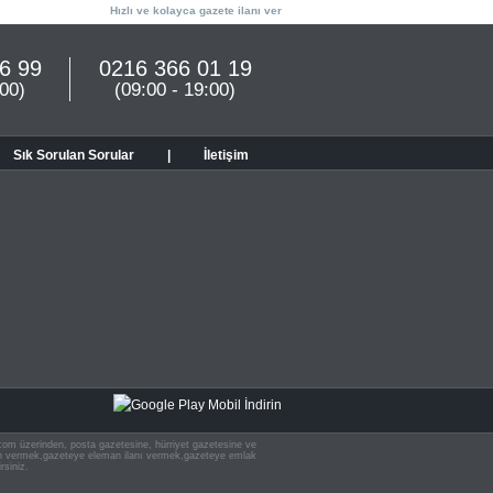
Hızlı ve kolayca gazete ilanı ver
6 99
0216 366 01 19
:00)
(09:00 - 19:00)
Sık Sorulan Sorular
|
İletişim
n.com üzerinden, posta gazetesine, hürriyet gazetesine ve
 ilan vermek,gazeteye eleman ilanı vermek,gazeteye emlak
rsiniz.