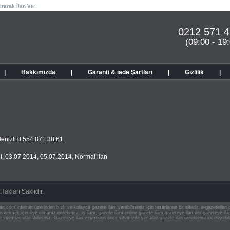
ırarak İlan Ver
0212 571 4
(09:00 - 19
|
Hakkımızda
|
Garanti & iade Şartları
|
Gizlilik
|
enizli 0.554.871.38.61
I
,
03.07.2014
,
05.07.2014
,
Normal ilan
akları Saklıdır.
an.com internet üzerinden hızlı ve kolayca gazete ilanı verebilmeniz için tasarlanan bir sitedir. e-gazeteila
ilan vermek için üye olmanız gerekmez. iş ilanı, gazete ilanı,online gazete ilanı,gazeteye ilan ver,gazeteye
e sitemize ulaşabilirsiniz. Gazeteye ilan vermeden önce sitemizde yer alan gazete ilan örneklerini inceleyebili