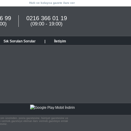
Hızlı ve kolayca gazete ilanı ver
6 99
0216 366 01 19
:00)
(09:00 - 19:00)
Sık Sorulan Sorular
|
İletişim
n.com üzerinden, posta gazetesine, hürriyet gazetesine ve
 ilan vermek,gazeteye eleman ilanı vermek,gazeteye emlak
rsiniz.