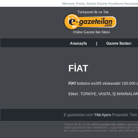
Hürriyet, Posta, Sabah Gazete Fiyatlarını Karşılaşt
Türkiyenin İlk ve Tek
Online Gazete İlan Sitesi
Anasayfa
|
Gazete İlanları
FİAT
FİAT
kobelco ex285 ekskavatör 100.000 d
Etiket :
TÜRKİYE
,
VASITA
,
İŞ MAKİNALAR
E-gazeteilan.com
Yitik Ajans
Projesidir.
Tüm H
Türkiye'nin ilk ve tek
online gazete ilan sitesi
e-gazeteil
sabah gazetesine ilan verebilirsiniz. e-gazeteilan.com'a 
ilanı vermek,gazeteye vasıta ilanı vermek gibi kelimeler il