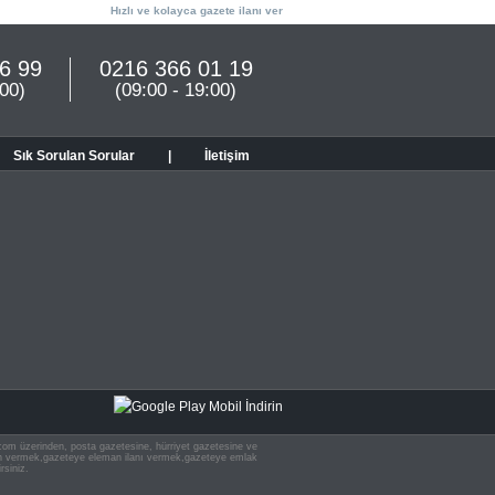
Hızlı ve kolayca gazete ilanı ver
6 99
0216 366 01 19
:00)
(09:00 - 19:00)
Sık Sorulan Sorular
|
İletişim
n.com üzerinden, posta gazetesine, hürriyet gazetesine ve
 ilan vermek,gazeteye eleman ilanı vermek,gazeteye emlak
rsiniz.