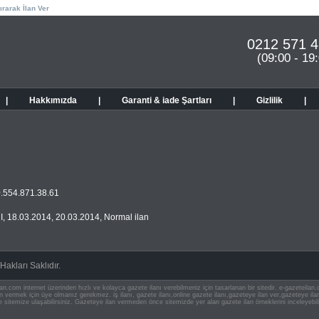
ırarak İlan Ver
0212 571 4
(09:00 - 19
|
Hakkımızda
|
Garanti & iade Şartları
|
Gizlilik
|
0.554.871.38.61
I
,
18.03.2014
,
20.03.2014
,
Normal ilan
akları Saklıdır.
an.com internet üzerinden hızlı ve kolayca gazete ilanı verebilmeniz için tasarlanan bir sitedir. e-gazeteila
ilan vermek için üye olmanız gerekmez. iş ilanı, gazete ilanı,online gazete ilanı,gazeteye ilan ver,gazeteye
e sitemize ulaşabilirsiniz. Gazeteye ilan vermeden önce sitemizde yer alan gazete ilan örneklerini inceleyebili