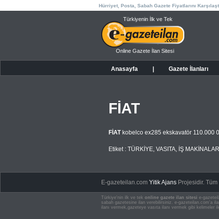
Hürriyet, Posta, Sabah Gazete Fiyatlarını Karşılaşt
Türkiyenin İlk ve Tek
Online Gazete İlan Sitesi
Anasayfa
|
Gazete İlanları
FİAT
FİAT
kobelco ex285 ekskavatör 110.000 
Etiket :
TÜRKİYE
,
VASITA
,
İŞ MAKİNALAR
E-gazeteilan.com
Yitik Ajans
Projesidir.
Tüm H
Türkiye'nin ilk ve tek
online gazete ilan sitesi
e-gazeteil
sabah gazetesine ilan verebilirsiniz. e-gazeteilan.com'a 
ilanı vermek,gazeteye vasıta ilanı vermek gibi kelimeler il