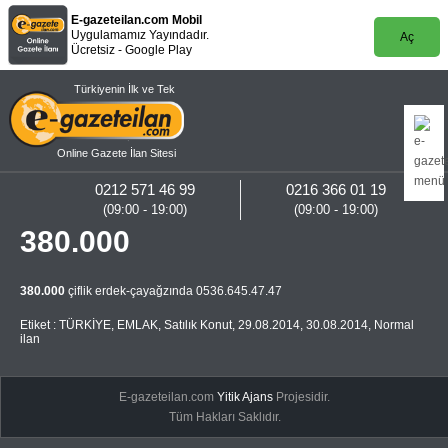
E-gazeteilan.com Mobil
Uygulamamız Yayındadır.
Aç
Ücretsiz - Google Play
Türkiyenin İlk ve Tek
Online Gazete İlan Sitesi
0212 571 46 99
0216 366 01 19
(09:00 - 19:00)
(09:00 - 19:00)
380.000
380.000
çiflik erdek-çayağzında 0536.645.47.47
Etiket :
TÜRKİYE
,
EMLAK
,
Satılık Konut
,
29.08.2014
,
30.08.2014
,
Normal
ilan
E-gazeteilan.com
Yitik Ajans
Projesidir.
Tüm Hakları Saklıdır.