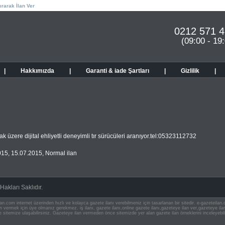
ırarak İlan Ver
0212 571 4
(09:00 - 19
|
Hakkımızda
|
Garanti & iade Şartları
|
Gizlilik
|
k üzere dijital ehliyetli deneyimli tır sürücüleri aranıyor.tel:05323112732
015
,
15.07.2015
,
Normal ilan
akları Saklıdır.
an.com internet üzerinden hızlı ve kolayca gazete ilanı verebilmeniz için tasarlanan bir sitedir. e-gazeteila
ilan vermek için üye olmanız gerekmez. iş ilanı, gazete ilanı,online gazete ilanı,gazeteye ilan ver,gazeteye
e sitemize ulaşabilirsiniz. Gazeteye ilan vermeden önce sitemizde yer alan gazete ilan örneklerini inceleyebili