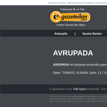
Hürriyet, Posta, Sabah Gazete Fiyatlarını Karşılaşt
Türkiyenin İlk ve Tek
Online Gazete İlan Sitesi
Anasayfa
|
Gazete İlanları
AVRUPADA
AVRUPADA
ve türkiyede dorsecilik yapma
Etiket :
TÜRKİYE
,
ELEMAN
,
Şoför
,
13.7.2
E-gazeteilan.com
Yitik Ajans
Projesidir.
Tüm H
Türkiye'nin ilk ve tek
online gazete ilan sitesi
e-gazeteil
sabah gazetesine ilan verebilirsiniz. e-gazeteilan.com'a 
ilanı vermek,gazeteye vasıta ilanı vermek gibi kelimeler il