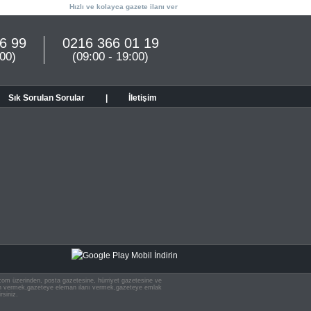
Hızlı ve kolayca gazete ilanı ver
6 99
0216 366 01 19
:00)
(09:00 - 19:00)
Sık Sorulan Sorular
|
İletişim
n.com üzerinden, posta gazetesine, hürriyet gazetesine ve
 ilan vermek,gazeteye eleman ilanı vermek,gazeteye emlak
rsiniz.