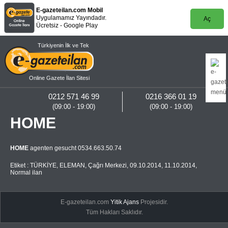
E-gazeteilan.com Mobil
Uygulamamız Yayındadır.
Aç
Ücretsiz - Google Play
Türkiyenin İlk ve Tek
Online Gazete İlan Sitesi
0212 571 46 99
0216 366 01 19
(09:00 - 19:00)
(09:00 - 19:00)
HOME
HOME
agenten gesucht 0534.663.50.74
Etiket :
TÜRKİYE
,
ELEMAN
,
Çağrı Merkezi
,
09.10.2014
,
11.10.2014
,
Normal ilan
E-gazeteilan.com
Yitik Ajans
Projesidir.
Tüm Hakları Saklıdır.