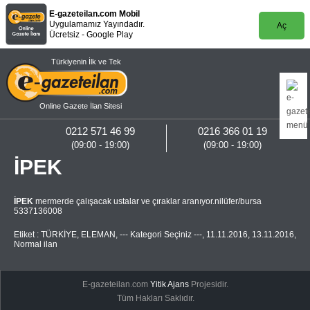
E-gazeteilan.com Mobil
Uygulamamız Yayındadır.
Aç
Ücretsiz - Google Play
Türkiyenin İlk ve Tek
Online Gazete İlan Sitesi
0212 571 46 99
0216 366 01 19
(09:00 - 19:00)
(09:00 - 19:00)
İPEK
İPEK
mermerde çalışacak ustalar ve çıraklar aranıyor.nilüfer/bursa
5337136008
Etiket :
TÜRKİYE
,
ELEMAN
,
--- Kategori Seçiniz ---
,
11.11.2016
,
13.11.2016
,
Normal ilan
E-gazeteilan.com
Yitik Ajans
Projesidir.
Tüm Hakları Saklıdır.