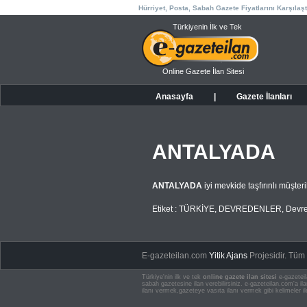
Hürriyet, Posta, Sabah Gazete Fiyatlarını Karşılaşt
Türkiyenin İlk ve Tek
Online Gazete İlan Sitesi
Anasayfa
|
Gazete İlanları
ANTALYADA
ANTALYADA
iyi mevkide taşfırınlı müşte
Etiket :
TÜRKİYE
,
DEVREDENLER
,
Devre
E-gazeteilan.com
Yitik Ajans
Projesidir.
Tüm H
Türkiye'nin ilk ve tek
online gazete ilan sitesi
e-gazeteil
sabah gazetesine ilan verebilirsiniz. e-gazeteilan.com'a 
ilanı vermek,gazeteye vasıta ilanı vermek gibi kelimeler il