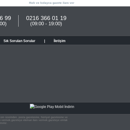
Hızlı ve kolayca gazete ilanı ver
6 99
0216 366 01 19
:00)
(09:00 - 19:00)
Sık Sorulan Sorular
|
İletişim
n.com üzerinden, posta gazetesine, hürriyet gazetesine ve
 ilan vermek,gazeteye eleman ilanı vermek,gazeteye emlak
rsiniz.