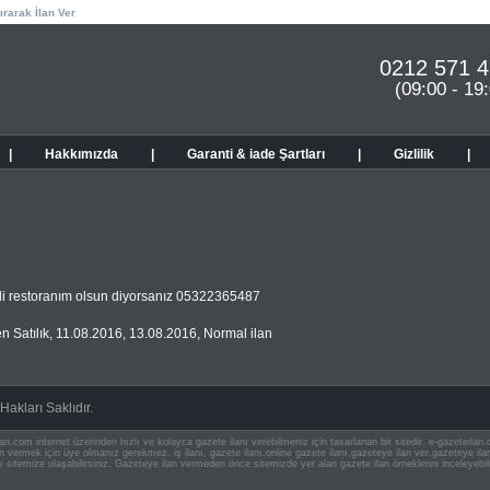
ırarak İlan Ver
0212 571 4
(09:00 - 19
|
Hakkımızda
|
Garanti & iade Şartları
|
Gizlilik
|
rili restoranım olsun diyorsanız 05322365487
n Satılık
,
11.08.2016
,
13.08.2016
,
Normal ilan
akları Saklıdır.
an.com internet üzerinden hızlı ve kolayca gazete ilanı verebilmeniz için tasarlanan bir sitedir. e-gazeteila
ilan vermek için üye olmanız gerekmez. iş ilanı, gazete ilanı,online gazete ilanı,gazeteye ilan ver,gazeteye
e sitemize ulaşabilirsiniz. Gazeteye ilan vermeden önce sitemizde yer alan gazete ilan örneklerini inceleyebili