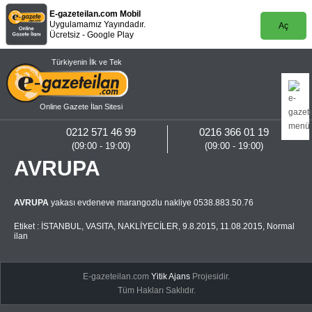
E-gazeteilan.com Mobil
Uygulamamız Yayındadır.
Aç
Ücretsiz - Google Play
Türkiyenin İlk ve Tek
Online Gazete İlan Sitesi
0212 571 46 99
0216 366 01 19
(09:00 - 19:00)
(09:00 - 19:00)
AVRUPA
AVRUPA
yakası evdeneve marangozlu nakliye 0538.883.50.76
Etiket :
İSTANBUL
,
VASITA
,
NAKLİYECİLER
,
9.8.2015
,
11.08.2015
,
Normal
ilan
E-gazeteilan.com
Yitik Ajans
Projesidir.
Tüm Hakları Saklıdır.