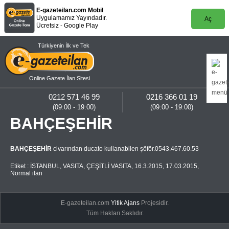
E-gazeteilan.com Mobil
Uygulamamız Yayındadır.
Aç
Ücretsiz - Google Play
Türkiyenin İlk ve Tek
Online Gazete İlan Sitesi
0212 571 46 99
0216 366 01 19
(09:00 - 19:00)
(09:00 - 19:00)
BAHÇEŞEHİR
BAHÇEŞEHİR
civarından ducato kullanabilen şöför.0543.467.60.53
Etiket :
İSTANBUL
,
VASITA
,
ÇEŞİTLİ VASITA
,
16.3.2015
,
17.03.2015
,
Normal ilan
E-gazeteilan.com
Yitik Ajans
Projesidir.
Tüm Hakları Saklıdır.